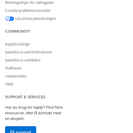
Klik på
Ny version
.
Retningslinjer for deltagelse
Klik på
Aktiver version
.
Cookie-præferencecenter
Uw privacybeslissingen
LØSTE DENNE ARTIKEL DIT PROBLEM?
COMMUNITY
Giv os besked, så vi kan forbedre os!
AppExchange
Ja
Nej
Salesforce-administratorer
Salesforce-udviklere
Trailhead
Uddannelse
Tillid
SUPPORT & SERVICES
Har du brug for hjælp? Find flere
ressourcer, eller få kontakt med
en ekspert.
Få support