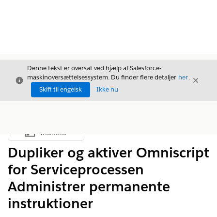
Denne tekst er oversat ved hjælp af Salesforce-
maskinoversættelsessystem. Du finder flere detaljer
her
.
Luk
Luk
Luk
Skift til engelsk
Ikke nu
Indhold
Vis indholdsfortegnelse
Dupliker og aktiver Omniscript
for Serviceprocessen
Administrer permanente
instruktioner