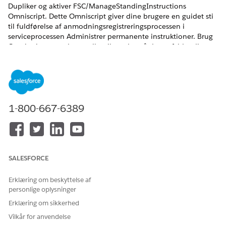
Dupliker og aktiver FSC/ManageStandingInstructions
Omniscript. Dette Omniscript giver dine brugere en guidet sti
til fuldførelse af anmodningsregistreringsprocessen i
serviceprocessen Administrer permanente instruktioner. Brug
Omniscript, som det er, eller tilpas det, så det opfylder dine
forretnings behov.
EDITIONSHEADING
BRUGERTILLADELSER PÅKRÆVET
1-800-667-6389
Hvis du vil aktivere
Tilpas applikation
Omniscript for Administrer
permanente instruktioner:
Find og vælg
Omnistudio
fra Appstarter.
SALESFORCE
I Omnistudio-appen skal du fra navigationslinjen vælge
Omniscripts
.
Erklæring om beskyttelse af
Det kan tage lidt tid, før Omniscripts-appen vises.
personlige oplysninger
Hvis Standard Omnistudio-kørsel er inaktiveret, skal du
Erklæring om sikkerhed
aktivere det.
Vælg
FSC/ManageStandingInstructions
.
Vilkår for anvendelse