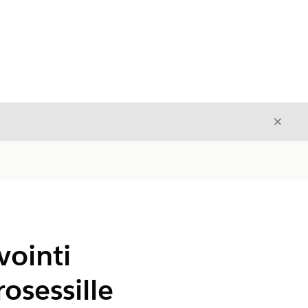
Sulje
Sulje
vointi
osessille