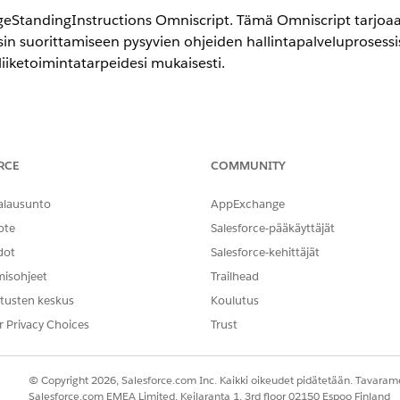
eStandingInstructions Omniscript. Tämä Omniscript tarjoaa 
n suorittamiseen pysyvien ohjeiden hallintapalveluprosessi
liiketoimintatarpeidesi mukaisesti.
TARVITTAVAT KÄYTTÖOIKEUDET
RCE
COMMUNITY
ding Instructions Manage:
Sovelluksen mukautusoikeus
imestä
alausunto
Omnistudio
.
AppExchange
n navigointipalkista
Omniscripts
.
ote
Salesforce-pääkäyttäjät
täminen saattaa kestää hetken.
dot
Salesforce-kehittäjät
ime ei ole käytössä, ota se käyttöön.
misohjeet
Trailhead
structions
.
tusten keskus
Koulutus
r Privacy Choices
Trust
© Copyright 2026, Salesforce.com Inc. Kaikki oikeudet pidätetään. Tavarame
NGELMASI?
Salesforce.com EMEA Limited, Keilaranta 1, 3rd floor 02150 Espoo Finland