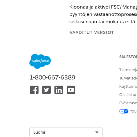
Kloonaa ja aktivoi FSC/Manag
pyyntöjen vastaanottoprosessi
sellaisenaan tai mukauta sitä 
VAADITUT VERSIOT
SALESFO
Omniscriptin aktivoiminen Stan
Etsi ja avaa sovelluskäynnist
Tietosuoj
1-800-667-6389
Valitse Omnistudio-sovellukse
Turvatied
Omniscripts-sovelluksen näyt
Käyttöeh
Jos Standard Omnistudio Runt
Osallistu
Valitse
FSC/ManageStandingIn
Napsauta
Uusi versio
.
Evästease
Napsauta
Aktivoi versio
.
You
Select Org
Suomi
RATKAISIKO TÄMÄ ARTIKKELI O