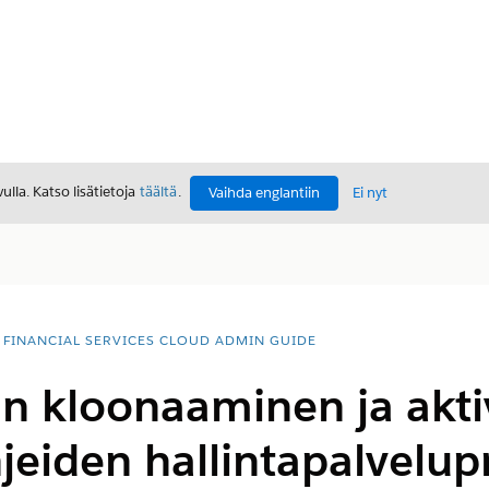
lla. Katso lisätietoja
täältä
.
Vaihda englantiin
Ei nyt
FINANCIAL SERVICES CLOUD ADMIN GUIDE
n kloonaaminen ja akti
jeiden hallintapalvelupr