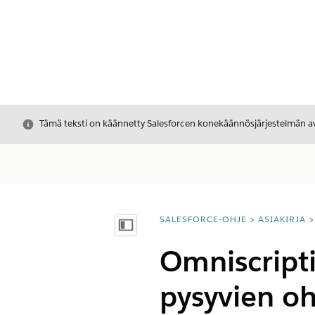
Sulje
Tämä teksti on käännetty Salesforcen konekäännösjärjestelmän avu
SALESFORCE-OHJE
ASIAKIRJA
Olet tässä:
Näytä sisällysluettelo
Omniscripti
pysyvien oh