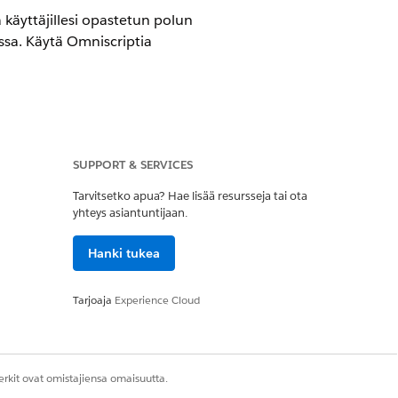
käyttäjillesi opastetun polun
ssa. Käytä Omniscriptia
SUPPORT & SERVICES
Tarvitsetko apua? Hae lisää resursseja tai ota
yhteys asiantuntijaan.
Hanki tukea
Tarjoaja
Experience Cloud
rkit ovat omistajiensa omaisuutta.