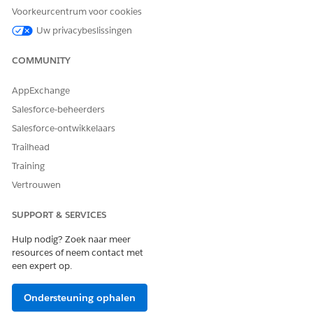
schakelt u deze in.
Voorkeurcentrum voor cookies
Selecteer
FSC/ManageStandingInstructions
.
Uw privacybeslissingen
Klik op
Nieuwe versie
.
Klik op
Versie activeren
.
COMMUNITY
AppExchange
Salesforce-beheerders
HEEFT DIT ARTIKEL UW PROBLEEM OPGELOST?
Salesforce-ontwikkelaars
Laat ons weten wat we kunnen doen om te verbeteren!
Trailhead
Ja
Nee
Training
Vertrouwen
SUPPORT & SERVICES
Hulp nodig? Zoek naar meer
resources of neem contact met
een expert op.
Ondersteuning ophalen