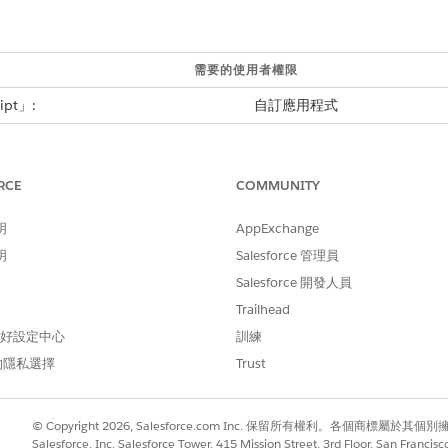
需要的使用者權限
pt」:
自訂應用程式
取「
Omnistudio
」。
瀏覽列中,選取「
Omniscript
」。
RCE
COMMUNITY
能需要一些時間才會顯示。
執行階段」已停用,請將其開啟。
明
AppExchange
structions
」。
明
Salesforce 管理員
Salesforce 開發人員
Trailhead
 偏好設定中心
訓練
的隱私選擇
Trust
© Copyright 2026, Salesforce.com Inc. 保留所有權利。各個商標屬於其個
Salesforce, Inc. Salesforce Tower, 415 Mission Street, 3rd Floor, San Francis