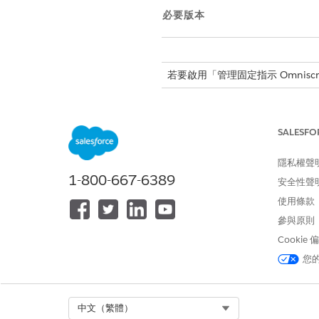
必要版本
若要啟用「管理固定指示 Omniscri
進入 App Launcher,尋找並選
在 Omnistudio 應用程式的
SALESFO
Omniscripts 應用程式可
如果「標準 Omnistudio 
隱私權聲
選取「
FSC/ManageStandingIn
1-800-667-6389
按一下「
新增版本
」。
安全性聲
按一下「
啟用版本
」。
使用條款
參與原則
Cookie
此文章是否解決您的問題？
您
請讓我們知道，以便我們改進！
Select Org
中文（繁體）