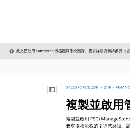
結束
此文已使用 Salesforce 機器翻譯系統翻譯。更多詳細資料請參見
此
SALESFORCE 說明
文件
FINAN
您位於此處：
顯示目錄
複製並啟用管
複製並啟用 FSC/ManageStan
要求接收流程的引導式路徑。請依原