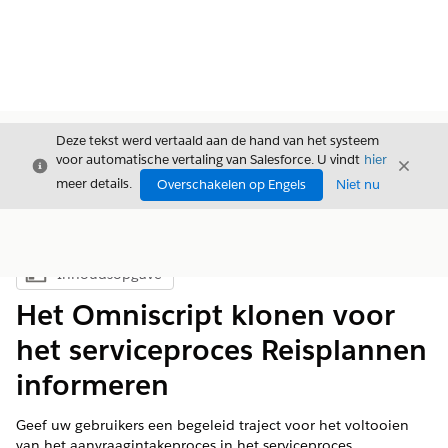
Deze tekst werd vertaald aan de hand van het systeem
voor automatische vertaling van Salesforce. U vindt
hier
Sluiten
Sluite
Sluiten
meer details.
Overschakelen op Engels
Niet nu
Inhoudsopgave
Inhoudsopgave weergeven
Het Omniscript klonen voor
het serviceproces Reisplannen
informeren
Geef uw gebruikers een begeleid traject voor het voltooien
van het aanvraagintakeproces in het serviceproces