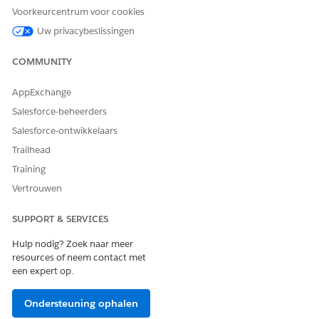
Voorkeurcentrum voor cookies
Uw privacybeslissingen
HEEFT DIT ARTIKEL UW PROBLEEM OPGELOST?
Laat ons weten wat we kunnen doen om te verbeteren!
COMMUNITY
Ja
Nee
AppExchange
Salesforce-beheerders
Salesforce-ontwikkelaars
Trailhead
Training
Vertrouwen
SUPPORT & SERVICES
Hulp nodig? Zoek naar meer
resources of neem contact met
een expert op.
Ondersteuning ophalen