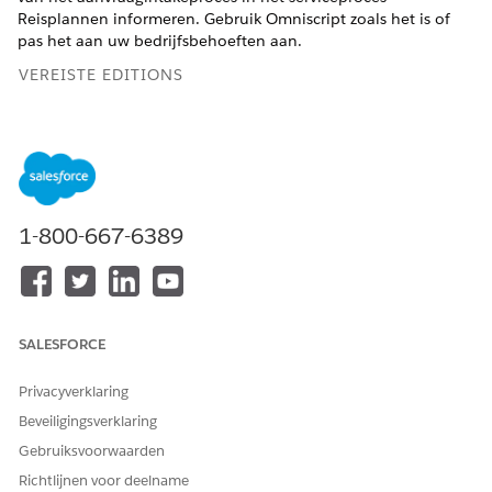
Reisplannen informeren. Gebruik Omniscript zoals het is of
pas het aan uw bedrijfsbehoeften aan.
VEREISTE EDITIONS
Beschikbaar in: Lightning Experience
Beschikbaar in:
Professional
,
Enterprise
en
Unlimited
Edition waarin Financial Services Cloud is ingeschakeld
1-800-667-6389
BENODIGDE GEBRUIKERSMACHTIGINGEN
Het Omniscript Reisplannen
Toepassing aanpassen
informeren klonen:
Zoek en selecteer vanuit de Appstarter
Omniscripts
.
SALESFORCE
Wacht enkele ogenblikken totdat de lijstweergave
Omniscripts wordt weergegeven.
Privacyverklaring
Selecteer
FSC/NotifyTravelPlans
.
Beveiligingsverklaring
Klik op
Nieuwe versie
.
Gebruiksvoorwaarden
Klik op
Versie activeren
.
Richtlijnen voor deelname