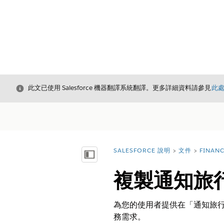
結束
此文已使用 Salesforce 機器翻譯系統翻譯。更多詳細資料請參見
此
SALESFORCE 說明
文件
FINAN
您位於此處：
顯示目錄
複製通知旅行計
為您的使用者提供在「通知旅行計
務需求。