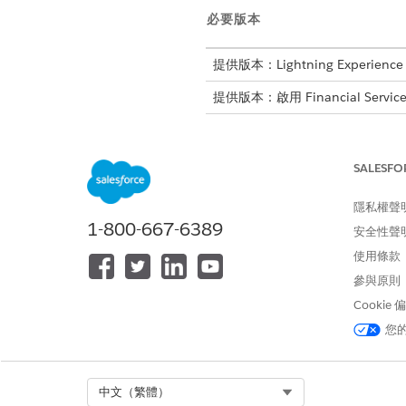
必要版本
提供版本：Lightning Experience
提供版本：啟用 Financial Service
SALESFO
複製通知旅行計畫 Omniscript:
隱私權聲
進入 App Launcher,尋找並選
1-800-667-6389
等待幾秒鐘,即可顯示 Omniscr
安全性聲
選取「
FSC/NotifyTravelPlans
使用條款
按一下「
新增版本
」。
參與原則
按一下「
啟用版本
」。
Cookie
您
此文章是否解決您的問題？
請讓我們知道，以便我們改進！
Select Org
中文（繁體）