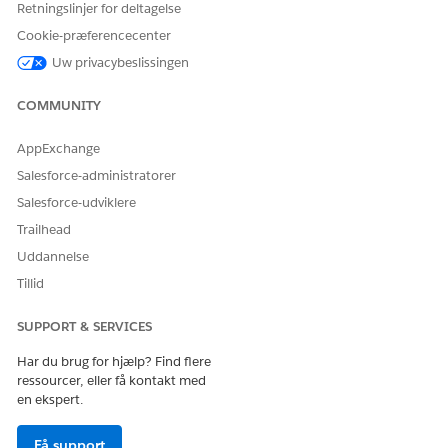
Retningslinjer for deltagelse
Cookie-præferencecenter
LØSTE DENNE ARTIKEL DIT PROBLEM?
Uw privacybeslissingen
Giv os besked, så vi kan forbedre os!
COMMUNITY
Ja
Nej
AppExchange
Salesforce-administratorer
Salesforce-udviklere
Trailhead
Uddannelse
Tillid
SUPPORT & SERVICES
Har du brug for hjælp? Find flere
ressourcer, eller få kontakt med
en ekspert.
Få support