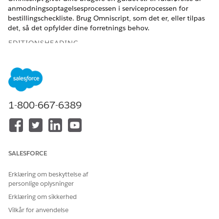
anmodningsoptagelsesprocessen i serviceprocessen for
bestillingscheckliste. Brug Omniscript, som det er, eller tilpas
det, så det opfylder dine forretnings behov.
EDITIONSHEADING
BRUGERTILLADELSER PÅKRÆVET
Hvis du vil aktivere
Tilpas applikation
Omniscript for
bestillingscheckliste:
1-800-667-6389
Find og vælg
Omnistudio
fra Appstarter.
I Omnistudio-appen skal du fra navigationslinjen vælge
Omniscripts
.
Det kan tage lidt tid, før Omniscripts-appen vises.
SALESFORCE
Hvis Standard Omnistudio-kørsel er inaktiveret, skal du
aktivere det.
Erklæring om beskyttelse af
Vælg
FSC/OrderCheckbook
.
personlige oplysninger
Klik på
Ny version
.
Erklæring om sikkerhed
Klik på
Aktiver version
.
Vilkår for anvendelse