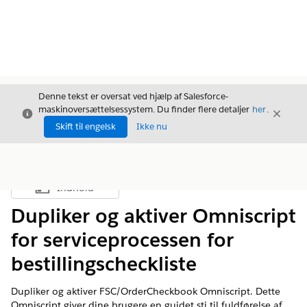
Denne tekst er oversat ved hjælp af Salesforce-
maskinoversættelsessystem. Du finder flere detaljer
her
.
Luk
Luk
Luk
Skift til engelsk
Ikke nu
Indhold
Vis indholdsfortegnelse
Dupliker og aktiver Omniscript
for serviceprocessen for
bestillingscheckliste
Dupliker og aktiver FSC/OrderCheckbook Omniscript. Dette
Omniscript giver dine brugere en guidet sti til fuldførelse af