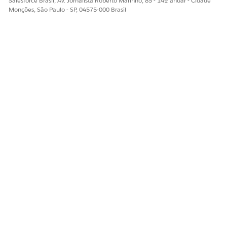
Salesforce Brasil, Av. Jornalista Roberto Marinho, 85 - 14º andar - Cidade
Monções, São Paulo - SP, 04575-000 Brasil