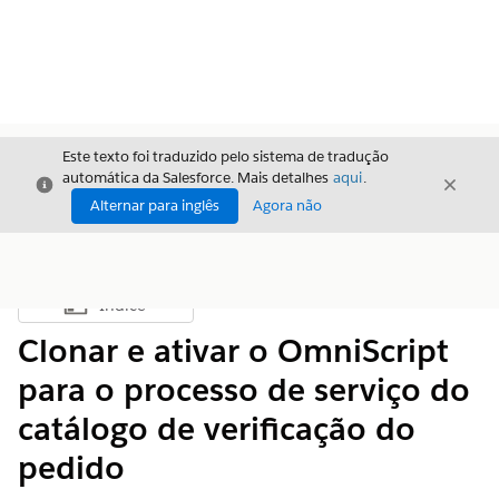
Este texto foi traduzido pelo sistema de tradução
automática da Salesforce. Mais detalhes
aqui
.
Fechar
Fecha
Fechar
Alternar para inglês
Agora não
Índice
Mostrar índice
Clonar e ativar o OmniScript
para o processo de serviço do
catálogo de verificação do
pedido