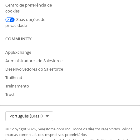
desabilitado, ative-o.
Centro de preferência de
Selecione
FSC/OrderCheckbook
.
cookies
Clique em
Nova versão
.
Clique em
Suas opções de
Ativar versão
.
privacidade
COMMUNITY
ESTE ARTIGO RESOLVEU SEU PROBLEMA?
AppExchange
Diga-nos para podermos melhorar!
Administradores do Salesforce
Sim
Não
Desenvolvedores do Salesforce
Trailhead
Treinamento
Trust
Select Org
Português (Brasil)
© Copyright 2026, Salesforce.com Inc. Todos os direitos reservados. Várias
marcas comerciais dos respectivos proprietários.