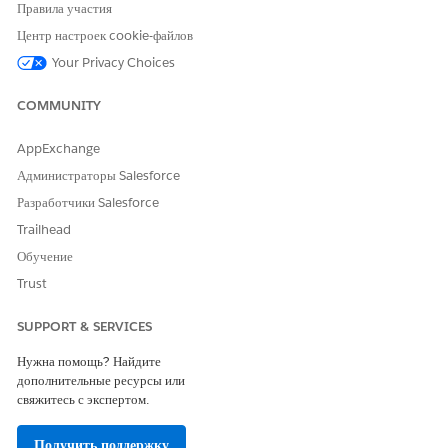
Нажмите «
Создать версию
».
Правила участия
Нажмите «
Активировать версию
».
Центр настроек cookie-файлов
Your Privacy Choices
COMMUNITY
ЭТА СТАТЬЯ РЕШИЛА ВАШУ ПРОБЛЕМУ?
Оставьте свой отзыв, чтобы мы могли стать лучше!
AppExchange
Да
Нет
Администраторы Salesforce
Разработчики Salesforce
Trailhead
Обучение
Trust
SUPPORT & SERVICES
Нужна помощь? Найдите
дополнительные ресурсы или
свяжитесь с экспертом.
Получить поддержку