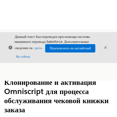
Данный текст был переведен при помощи системы
машинного перевода Salesforce. Дополнительные
Закрыть
Закры
сведения см.
здесь
.
Переключить на английский
Закрыт
Не сейчас
Содержание
Показать содержание
Клонирование и активация
Omniscript для процесса
обслуживания чековой книжки
заказа