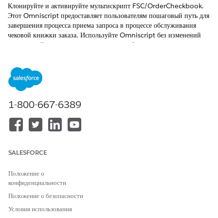
Клонируйте и активируйте мультискрипт FSC/OrderCheckbook.
Этот Omniscript предоставляет пользователям пошаговый путь для
завершения процесса приема запроса в процессе обслуживания
чековой книжки заказа. Используйте Omniscript без изменений
или настройте его в соответствии с потребностями предприятия.
ТРЕБУЕМЫЕ ВЕРСИИ
НЕОБХОДИМЫЕ ПОЛНОМОЧИЯ ПОЛЬЗОВАТЕЛЯ
Для активации Omniscript
Настройка приложения
1-800-667-6389
чековой тетради заказа:
В средстве запуска приложений найдите и откройте «
Единица
организации
».
В приложении Omnistudio на панели навигации выберите
SALESFORCE
«
Omniscripts
».
Появление приложения Omniscripts может занять некоторое
Положение о
время.
конфиденциальности
Если стандартная среда выполнения Omnistudio отключена,
Положение о безопасности
включите ее.
Условия использования
Выберите
FSC/OrderCheckbook
.