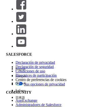
Filtros (0)
SELECCIONAR FILTROS
Agregar
Área de productos
Repercusión de función
SALESFORCE
Declaración de privacidad
Declaración de seguridad
English
Condiciones de uso
Directrices de participación
Français
Centro de preferencias de cookies
Deutsch
Sus opciones de privacidad
Edición
Italiano
COMMUNITY
日本語
AppExchange
Administradores de Salesforce