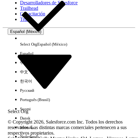
Desarrolladores de Salesforce
Trailhead
Experiencia
Capacitación
Trust
Español (México)
Borrar todo
Listo
Select Org
Español (México)
Español
中文（简体）
中文（繁體）
한국어
Русский
Português (Brasil)
Suomi
Select Org
Dansk
© Copyright 2026, Salesforce.com Inc. Todos los derechos
reservados. Las distintas marcas comerciales pertenecen a sus
Svenska
respectivos propietarios.
No hay resultados
Nederlands