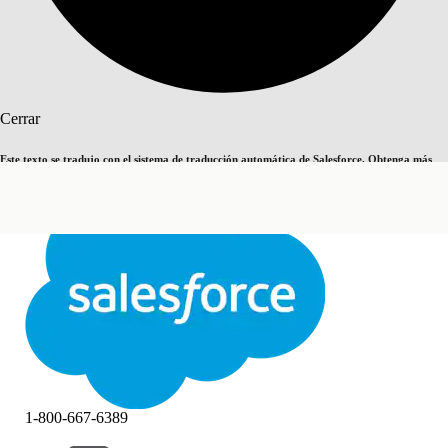
Buscar
Cerrar
Este texto se tradujo con el sistema de traducción automática de Salesforce. Obtenga más
Cambiar a inglés
Ahora no
detalles
aquí
.
Cerrar
Cerrar
1-800-667-6389