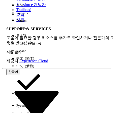
Salesforce 개발자
영어
경험
Trailhead
Français
교육
신뢰
Deutsch
Italiano
SUPPORT & SERVICES
모두 지우기
완료
日本語
도움이 필요한 경우 리소스를 추가로 확인하거나 전문가의 
움을 받으십시오.
Español (México)
Español
지원 받기
中文（简体）
제공자
Experience Cloud
中文（繁體）
한국어
Select Org
한국어
Русский
결과 없음