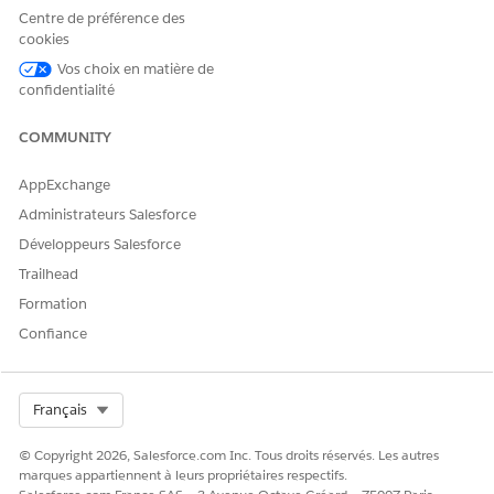
Centre de préférence des
la.
cookies
Sélectionnez
FSC/TransferFundstoOwnAccount
.
Cliquez sur
Nouvelle version
.
Vos choix en matière de
confidentialité
Cliquez sur
Activer la version
.
COMMUNITY
CET ARTICLE A-T-IL RÉSOLU VOTRE PROBLÈME ?
AppExchange
Dites-nous ce que nous pouvons améliorer !
Administrateurs Salesforce
Développeurs Salesforce
Oui
Non
Trailhead
Formation
Confiance
Select Org
Français
© Copyright 2026, Salesforce.com Inc. Tous droits réservés. Les autres
marques appartiennent à leurs propriétaires respectifs.