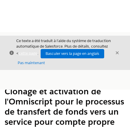
Ce texte a été traduit à l’aide du système de traduction
automatique de Salesforce. Plus de détails, consultez
Fermer
Ferme
<
cette page
.
Basculer vers la page en anglais
Fermer
Pas maintenant
Table des
Afficher la table des matières
matières
Clonage et activation de
l'Omniscript pour le processus
de transfert de fonds vers un
service pour compte propre