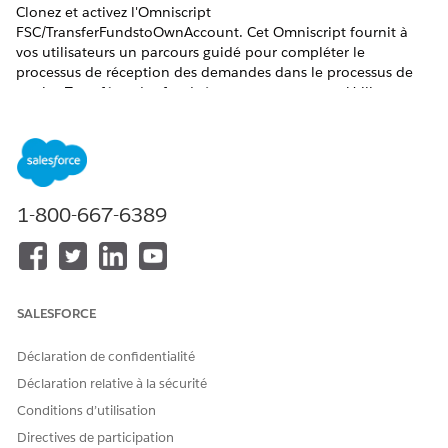
Clonez et activez l'Omniscript
FSC/TransferFundstoOwnAccount. Cet Omniscript fournit à
vos utilisateurs un parcours guidé pour compléter le
processus de réception des demandes dans le processus de
service Transférer des fonds à un compte propre. Utilisez
l'Omniscript tel quel ou personnalisez-le pour l'adapter aux
besoins de votre entreprise.
ÉDITIONS REQUISES
1-800-667-6389
AUTORISATIONS UTILISATEUR REQUISES
Pour activer l'Omniscript
Personnaliser l'application
Transférer des fonds vers un
compte propre :
SALESFORCE
Dans le Lanceur d'application, recherchez et sélectionnez
Omnistudio
.
Déclaration de confidentialité
Dans la barre de navigation de l'application Omnistudio,
Déclaration relative à la sécurité
sélectionnez
Omniscripts
.
L'affichage de l'application Omniscripts peut prendre du
Conditions d’utilisation
temps.
Directives de participation
Si Exécution Omnistudio standard est désactivée, activez-