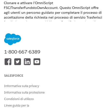
Clonare e attivare l'OmniScript
FSC/TransferFundstoOwnAccount. Questo OmniScript offre
agli utenti un percorso guidato per completare il processo di
accettazione della richiesta nel processo di servizio Trasferisci
fondi al proprio account. Utilizzare OmniScript così com'è o
personalizzarlo per soddisfare le esigenze della propria
azienda.
VERSIONI (EDITION) RICHIESTE
1-800-667-6389
AUTORIZZAZIONI UTENTE RICHIESTE
Per attivare l'OmniScript
Personalizza applicazione
Trasferisci fondi al proprio
account:
SALESFORCE
Dal Programma di avvio app, trovare e selezionare
OmniStudio
.
Informativa sulla privacy
Nell'app OmniStudio, dalla barra di navigazione,
Informativa sulla protezione
selezionare
OmniScript
.
Può trascorrere un po' di tempo prima che l'app
Condizioni di utilizzo
Omniscripts venga visualizzata.
Linee guida per la
Se Runtime OmniStudio standard è disabilitato, attivarlo.