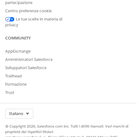
partecipazione
Selezionare
FSC/TransferFundstoOwnAccount
.
Centro preferenze cookie
Fare clic su
Nuova versione
.
Fare clic su
Attiva versione
.
Le tue scelte in materia di
privacy
COMMUNITY
QUESTO ARTICOLO HA RISOLTO IL PROBLEMA?
AppExchange
Facci sapere, così possiamo migliorare!
Amministratori Salesforce
Sì
No
Sviluppatori Salesforce
Trailhead
Formazione
Trust
Select Org
Italiano
© Copyright 2026, Salesforce.com Inc. Tutti i diritti riservati. Vari marchi di
proprietà dei rispettivi titolari.