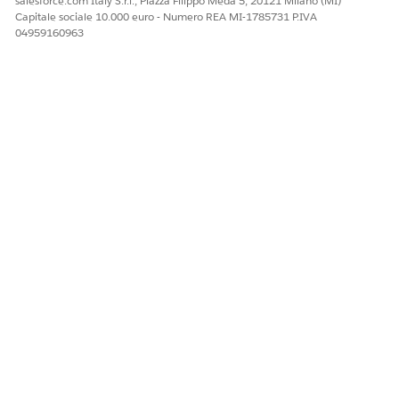
salesforce.com Italy S.r.l., Piazza Filippo Meda 5, 20121 Milano (MI)
Capitale sociale 10.000 euro - Numero REA MI-1785731 P.IVA
04959160963