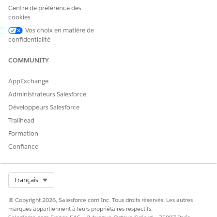
Centre de préférence des
Cliquez sur
Nouvelle version
.
cookies
Cliquez sur
Activer la version
.
Vos choix en matière de
confidentialité
COMMUNITY
CET ARTICLE A-T-IL RÉSOLU VOTRE PROBLÈME ?
Dites-nous ce que nous pouvons améliorer !
AppExchange
Oui
Non
Administrateurs Salesforce
Développeurs Salesforce
Trailhead
Formation
Confiance
Select Org
Français
© Copyright 2026, Salesforce.com Inc. Tous droits réservés. Les autres
marques appartiennent à leurs propriétaires respectifs.