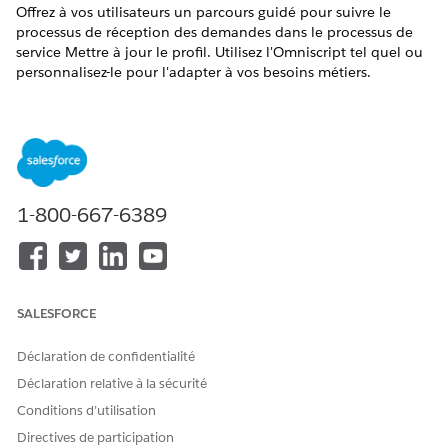
Offrez à vos utilisateurs un parcours guidé pour suivre le
processus de réception des demandes dans le processus de
service Mettre à jour le profil. Utilisez l'Omniscript tel quel ou
personnalisez-le pour l'adapter à vos besoins métiers.
ÉDITIONS REQUISES
Disponible avec : Lightning Experience
Disponible avec : Éditions
Professionnelle
,
Entreprise
et
Unlimited
dans lesquelles Financial Services Cloud est
1-800-667-6389
activé
AUTORISATIONS UTILISATEUR REQUISES
Pour cloner l'Omniscript
Personnaliser l'application
SALESFORCE
Mettre à jour le profil :
Déclaration de confidentialité
Dans le Lanceur d'application, recherchez et sélectionnez
Déclaration relative à la sécurité
OmniScripts
.
Attendez quelques instants que la vue de liste Omniscripts
Conditions d’utilisation
s'affiche.
Directives de participation
Sélectionnez
FSCWlth/UpdateProfile
.