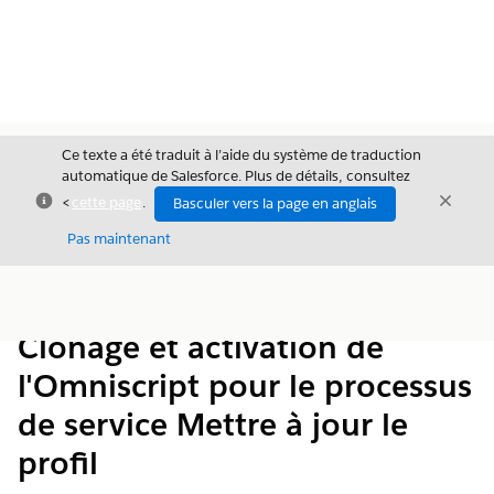
Ce texte a été traduit à l’aide du système de traduction
automatique de Salesforce. Plus de détails, consultez
Fermer
Ferme
<
cette page
.
Basculer vers la page en anglais
Fermer
Pas maintenant
Table des
Afficher la table des matières
matières
Clonage et activation de
l'Omniscript pour le processus
de service Mettre à jour le
profil