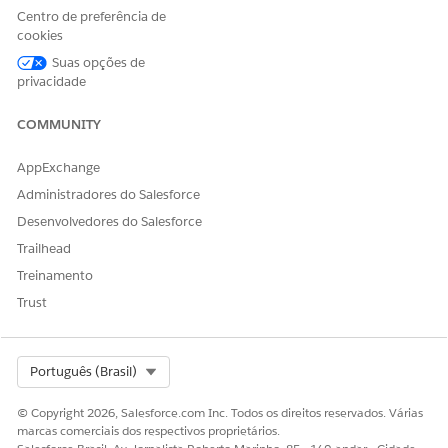
Centro de preferência de
cookies
Suas opções de
ESTE ARTIGO RESOLVEU SEU PROBLEMA?
privacidade
Diga-nos para podermos melhorar!
COMMUNITY
Sim
Não
AppExchange
Administradores do Salesforce
Desenvolvedores do Salesforce
Trailhead
Treinamento
Trust
Select Org
Português (Brasil)
© Copyright 2026, Salesforce.com Inc. Todos os direitos reservados. Várias
marcas comerciais dos respectivos proprietários.