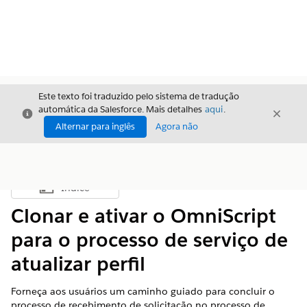
Este texto foi traduzido pelo sistema de tradução
automática da Salesforce. Mais detalhes
aqui
.
Fechar
Fecha
Fechar
Alternar para inglês
Agora não
Índice
Mostrar índice
Clonar e ativar o OmniScript
para o processo de serviço de
atualizar perfil
Forneça aos usuários um caminho guiado para concluir o
processo de recebimento de solicitação no processo de