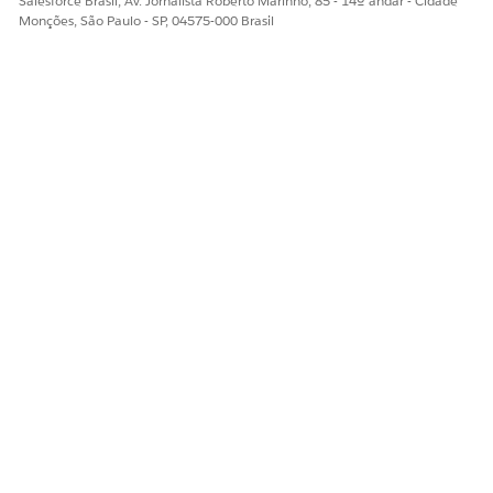
Salesforce Brasil, Av. Jornalista Roberto Marinho, 85 - 14º andar - Cidade
Monções, São Paulo - SP, 04575-000 Brasil