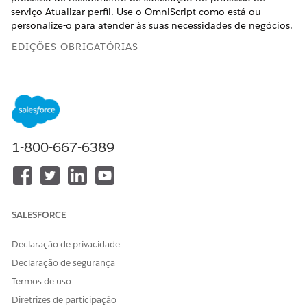
serviço Atualizar perfil. Use o OmniScript como está ou
personalize-o para atender às suas necessidades de negócios.
EDIÇÕES OBRIGATÓRIAS
Disponível em: Lightning Experience
Disponível em: Edições
Professional
,
Enterprise
e
Unlimited
em que o Financial Services Cloud está habilitado
1-800-667-6389
PERMISSÕES DE USUÁRIO NECESSÁRIAS
Para clonar o OmniScript
Personalizar aplicativo
Atualizar perfil:
No Iniciador de aplicativos, localize e selecione
SALESFORCE
OmniScripts
.
Aguarde alguns momentos para o modo de exibição de
Declaração de privacidade
lista de OmniScripts aparecer.
Declaração de segurança
Selecione
FSCWlth/UpdateProfile
.
Termos de uso
Clique em
Nova versão
.
Clique em
Ativar versão
.
Diretrizes de participação