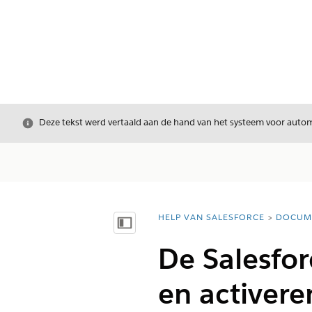
Sluiten
Deze tekst werd vertaald aan de hand van het systeem voor automa
HELP VAN SALESFORCE
DOCUM
U bent hier:
Inhoudsopgave weergeven
De Salesfo
en activere