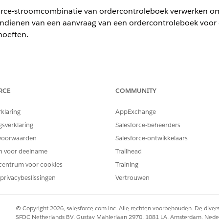
orce-stroomcombinatie van ordercontroleboek verwerken om
t indienen van een aanvraag van een ordercontroleboek voor 
hoeften.
BENODIGDE GEBRUIKERSMACHTIGINGEN
RCE
COMMUNITY
tiveren:
Toepassing aanpassen
anvraag verwerken informeert de account dat een orderco
rklaring
AppExchange
rken. Als de poging is geslaagd, sluit de doeltreffende com
gsverklaring
Salesforce-beheerders
d. Als de poging mislukt, informeert de doeltreffende combi
voorwaarden
Salesforce-ontwikkelaars
en voor deelname
Trailhead
nvraag van ordercontroleboek verwerken aanpassen en toev
centrum voor cookies
Training
privacybeslissingen
Vertrouwen
p in het vak Snel zoeken en selecteer vervolgens
Stromen
.
en
.
© Copyright 2026, salesforce.com inc. Alle rechten voorbehouden. De dive
lecteer
Stroomcombinatie
.
SFDC Netherlands BV, Gustav Mahlerlaan 2970, 1081 LA, Amsterdam, Nede