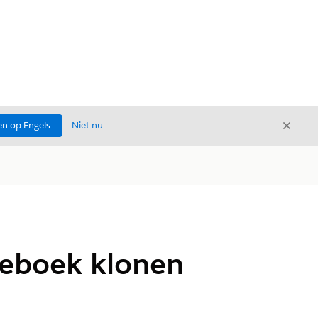
Sluite
n op Engels
Niet nu
Sluiten
leboek klonen