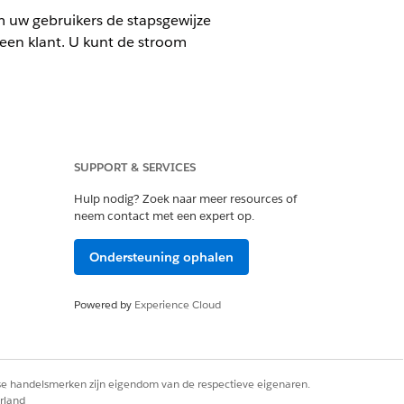
 uw gebruikers de stapsgewijze
een klant. U kunt de stroom
SUPPORT & SERVICES
Hulp nodig? Zoek naar meer resources of
ntroleboekaanvraag is gedaan en
neem contact met een expert op.
binatie de gekoppelde case en
natie de case-eigenaar.
Ondersteuning ophalen
oegen aan het serviceproces van
Powered by
Experience Cloud
rse handelsmerken zijn eigendom van de respectieve eigenaren.
rland