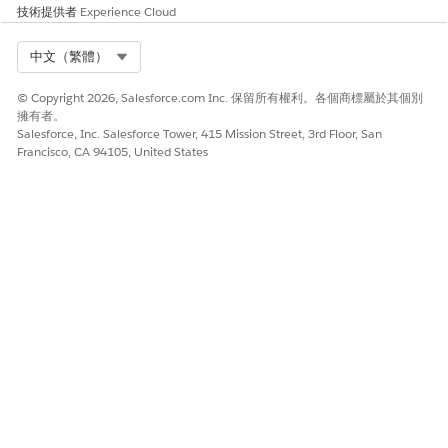
技術提供者
Experience Cloud
Select Org
中文（繁體）
© Copyright 2026, Salesforce.com Inc. 保留所有權利。各個商標屬於其個別
擁有者。
Salesforce, Inc. Salesforce Tower, 415 Mission Street, 3rd Floor, San
Francisco, CA 94105, United States