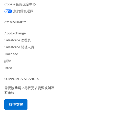
Cookie 偏好設定中心
重新整理「流程訂單檢查簿要求」協調流程流程頁面。
您的隱私選擇
儲存並啟用「訂單檢查簿流程協調流程」。
COMMUNITY
另請參照：
Flow Builder
AppExchange
自訂流程失敗時會發生什麼事
Salesforce 管理員
Salesforce 開發人員
Trailhead
此文章是否解決您的問題？
訓練
請讓我們知道，以便我們改進！
Trust
是
否
SUPPORT & SERVICES
需要協助嗎？尋找更多資源或與專
家連線。
取得支援