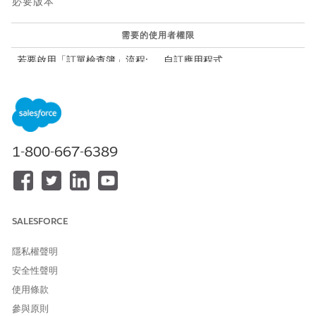
必要版本
需要的使用者權限
若要啟用「訂單檢查簿」流程:
自訂應用程式
「流程訂單檢查簿要求協調流程」會通知帳戶已提出訂單檢查簿要
求,並嘗試處理要求。如果嘗試成功,則協調流程會結束相關聯的個
案,並通知帳戶。如果嘗試失敗,則協調流程會通知個案擁有者。
您可以自訂「流程訂單檢查簿要求協調流程」,並將其新增至「訂單
1-800-667-6389
檢查簿」服務流程。
在設定「快速尋找」方塊中，輸入
，然後選取「
流程
」。
流程
按一下「
新增流程
」。
按一下「
使用範本
」。
按一下「
所有 + 範本
」,然後選取「
流程協調流程
」。
SALESFORCE
選取「
流程訂單檢查簿要求
協調流程」,然後按一下「
建立
」。
請儲存您的變更。
隱私權聲明
輸入協調流程的標籤和描述。
安全性聲明
輸入
作為協調流程的 API 名
ProcessOrderChkbkRqst
使用條款
稱。
參與原則
請儲存您的變更。