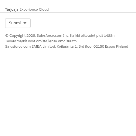
Tarjoaja
Experience Cloud
RATKAISIKO TÄMÄ ARTIKKELI ONGELMASI?
Anna palautetta, jotta voimme kehittyä!
Select Org
Suomi
Kyllä
Ei
© Copyright 2026, Salesforce.com Inc. Kaikki oikeudet pidätetään.
Tavaramerkit ovat omistajiensa omaisuutta.
Salesforce.com EMEA Limited, Keilaranta 1, 3rd floor 02150 Espoo Finland