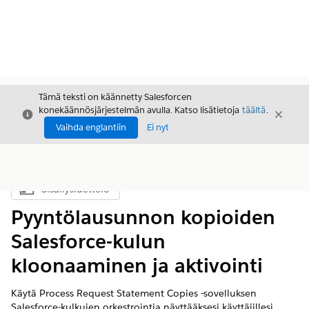
Tämä teksti on käännetty Salesforcen
konekäännösjärjestelmän avulla. Katso lisätietoja
täältä
.
Sulje
Sulje
Sulje
Vaihda englantiin
Ei nyt
Sisällysluettelo
Näytä sisällysluettelo
Pyyntölausunnon kopioiden
Salesforce-kulun
kloonaaminen ja aktivointi
Käytä Process Request Statement Copies -sovelluksen
Salesforce-kulkujen orkestrointia näyttääksesi käyttäjillesi