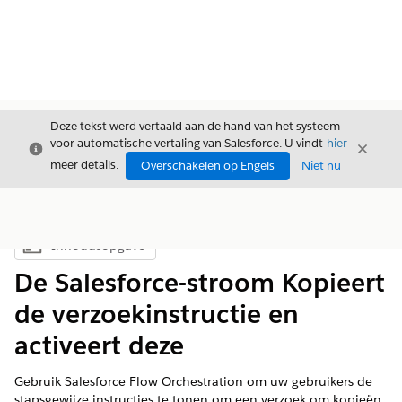
Deze tekst werd vertaald aan de hand van het systeem
voor automatische vertaling van Salesforce. U vindt
hier
Sluiten
Sluite
Sluiten
meer details.
Overschakelen op Engels
Niet nu
Inhoudsopgave
Inhoudsopgave weergeven
De Salesforce-stroom Kopieert
de verzoekinstructie en
activeert deze
Gebruik Salesforce Flow Orchestration om uw gebruikers de
stapsgewijze instructies te tonen om een verzoek om kopieën