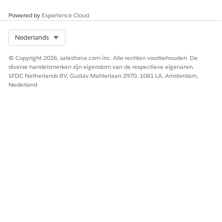
Powered by
Experience Cloud
HEEFT DIT ARTIKEL UW PROBLEEM OPGELOST?
Select Org
Nederlands
Laat ons weten wat we kunnen doen om te verbeteren!
© Copyright 2026, salesforce.com inc. Alle rechten voorbehouden. De
Ja
Nee
diverse handelsmerken zijn eigendom van de respectieve eigenaren.
SFDC Netherlands BV, Gustav Mahlerlaan 2970, 1081 LA, Amsterdam,
Nederland