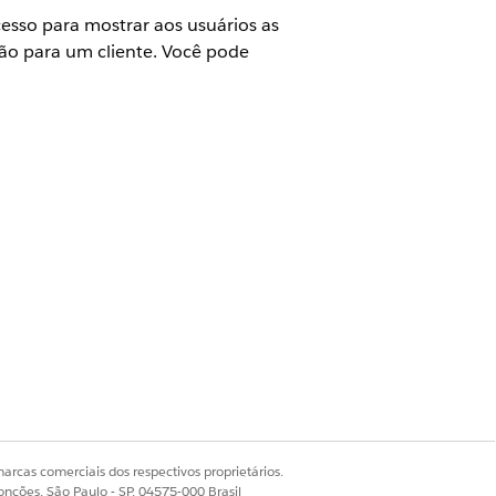
cesso para mostrar aos usuários as
ção para um cliente. Você pode
 uma solicitação de Solicitar
dida, a orquestração fechará o caso
io do caso.
o do processo ao processo de
arcas comerciais dos respectivos proprietários.
onções, São Paulo - SP, 04575-000 Brasil