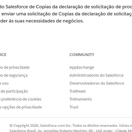
o Salesforce de Copias da declaração de solicitação de pro
 enviar uma solicitação de Copias da declaração de solicita
nder às suas necessidades de negócios.
PERMISSÕES DE USUÁRIO NECESSÁRIAS
RCE
COMMUNITY
ias da declaração:
Personalizar aplicativo
eclaração da solicitação de processo notifica a conta de que
o de privacidade
AppExchange
 e tenta processar a solicitação. Se a tentativa for bem-suce
ão de segurança
Administradores do Salesforce
. Se a tentativa falhar, a orquestração notificará o proprietár
e uso
Desenvolvedores do Salesforce
s de participação
Trailhead
cionar a Orquestração de cópias da declaração de solicitaçã
claração.
 preferência de cookies
Treinamento
s opções de privacidade
Trust
na caixa Busca rápida e selecione
Fluxos
.
os
© Copyright 2026, Salesforce.com Inc. Todos os direitos reservados. Várias m
 selecione
Orquestração de fluxo
.
Salesforce Brasil, Av. Jornalista Roberto Marinho, 85 - 14º andar - Cidade M