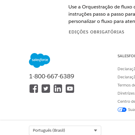
Use a Orquestração de fluxo d
instruções passo a passo para
personalizar o fluxo para ate
EDIÇÕES OBRIGATÓRIAS
SALESFO
Para ativar o fluxo Solicitar cóp
A Orquestração de cópias da d
Declaraçã
1-800-667-6389
cópias da declaração foi feita
Declaraç
associado e notificará a conta
Termos d
Diretrize
Você pode personalizar e adi
serviço Solicitar cópias da de
Centro de
Sua
Em Configuração, insira
Flux
Clique em
Novo fluxo
.
Clique em
Usar um modelo
.
Select Org
Português (Brasil)
Clique em
Todos + Modelos
e