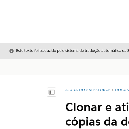
Fechar
Este texto foi traduzido pelo sistema de tradução automática da 
AJUDA DO SALESFORCE
DOCUM
Você está aqui:
Mostrar índice
Clonar e ati
cópias da d