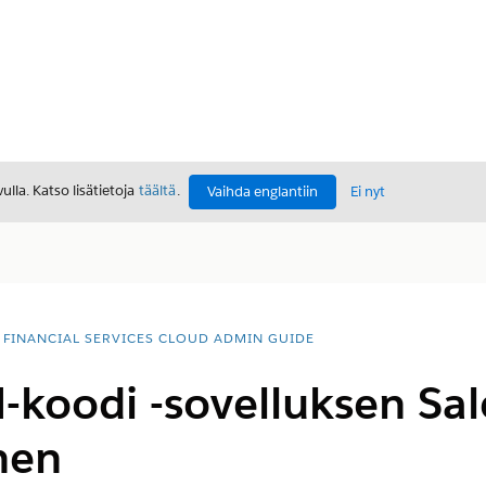
lla. Katso lisätietoja
täältä
.
Vaihda englantiin
Ei nyt
FINANCIAL SERVICES CLOUD ADMIN GUIDE
-koodi -sovelluksen Sal
nen