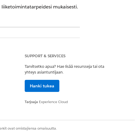
 liiketoimintatarpeidesi mukaisesti.
ncial Services Cloud on käytössä
SUPPORT & SERVICES
Tarvitsetko apua? Hae lisää resursseja tai ota
yhteys asiantuntijaan.
in, ja yrittää käsitellä pyyntöä. Jos
Hanki tukea
 epäonnistuu, orkestrointi ilmoittaa
Tarjoaja
Experience Cloud
rkit ovat omistajiensa omaisuutta.