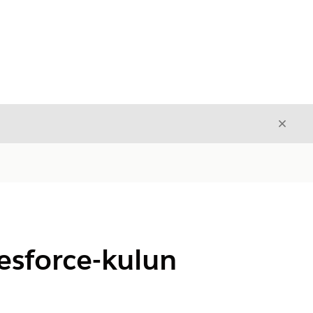
Sulje
Sulje
esforce-kulun