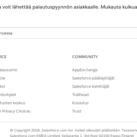
illa voit lähettää palautuspyynnön asiakkaalle. Mukauta kulkua
encessa
ion
-,
Enterprise
Edition- ja
Unlimited
Edition -versioissa, joissa Fina
RCE
COMMUNITY
TARVITTAVAT KÄYTTÖOIKEUDET
naaminen:
Sovelluksen mukautusoikeus
alausunto
AppExchange
ote
Salesforce-pääkäyttäjät
 -orkestrointi ilmoittaa tilille, että PIN-palautuspyyntö tehti
dot
Salesforce-kehittäjät
ulkee siihen liittyvän tapauksen ja ilmoittaa tilille. Jos yritys
misohjeet
Trailhead
tusten keskus
Koulutus
 -organisaatiota ja lisää se nollaus PIN -palveluprosessiin.
r Privacy Choices
Trust
Pikahaku-kenttään
ja valitse
Kulut
.
Kulut
© Copyright 2026, Salesforce.com Inc. Kaikki oikeudet pidätetään. Tavarame
alitse
Process Reset PIN
orchestration model.
Salesforce.com EMEA Limited, Keilaranta 1, 3rd floor 02150 Espoo Finland