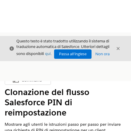
Questo testo è stato tradotto utilizzando il sistema di
traduzione automatica di Salesforce. Ulteriori dettagli
Chiudi
Chiud
Chiudi
sono disponibili
qui
.
Passa all'inglese
Non ora
Sommario
Mostra sommario
Clonazione del flusso
Salesforce PIN di
reimpostazione
Mostrare agli utenti le istruzioni passo per passo per inviare
una richiesta di PIN di reimpostazione per un client.