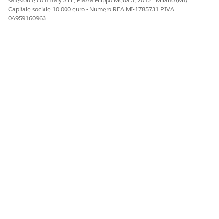
salesforce.com Italy S.r.l., Piazza Filippo Meda 5, 20121 Milano (MI)
Guida di Salesforce: Flow Builder
Capitale sociale 10.000 euro - Numero REA MI-1785731 P.IVA
04959160963
*Guida di Salesforce: Personalizzazione del
comportamento quando l'esecuzione di un flusso non
riesce
QUESTO ARTICOLO HA RISOLTO IL PROBLEMA?
Facci sapere, così possiamo migliorare!
Sì
No