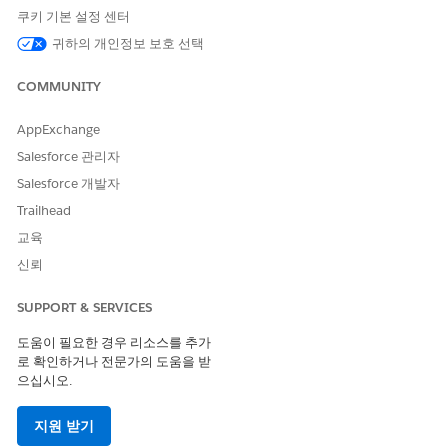
하고
프로세스 Wealth Manage Standing Instructions
오케스
쿠키 기본 설정 센터
트레이션 템플릿을 선택합니다.
귀하의 개인정보 보호 선택
변경 사항을 저장합니다.
오케스트레이션에 대한 레이블 및 설명을 입력합니다.
COMMUNITY
오케스트레이션의 API 이름으로
을 입력합니다.
WealthManageStndInstr
AppExchange
변경 사항을 저장합니다.
Salesforce 관리자
프로세스 자산 관리 기본 지침 오케스트레이션 페이지를 새로
Salesforce 개발자
고칩니다.
Trailhead
프로세스 자산 관리 기본 지침 플로 오케스트레이션을 저장하고
활성화합니다.
교육
신뢰
다음 사항도 참조:
SUPPORT & SERVICES
Salesforce 도움말: Flow Builder
Salesforce 도움말: 플로가 실패할 경우 발생하는 상황 사용자
도움이 필요한 경우 리소스를 추가
정의
로 확인하거나 전문가의 도움을 받
으십시오.
지원 받기
이 기사를 통해 문제를 해결했습니까?