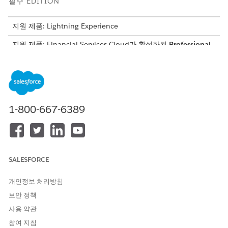
필수 EDITION
지원 제품: Lightning Experience
지원 제품: Financial Services Cloud가 활성화된
Professional
,
Enterprise
및
Unlimited
Edition
필요한 사용자 권한
기본 명령 관리 플로 활성화:
애플리케이션 사용자 정의
1-800-667-6389
기본 명령 관리 오케스트레이션은 계정에 기본 명령 요청이 이루어
졌음을 알리고 요청을 처리하려고 시도합니다. 시도에 성공하면 오
케스트레이션이 관련 사례를 마감하고 계정에 알립니다. 시도에 실
패하면 오케스트레이션이 사례 소유자에게 알립니다.
SALESFORCE
기본 명령 관리 오케스트레이션을 사용자 정의하고 기본 명령 관리
서비스 프로세스에 추가할 수 있습니다.
개인정보 처리방침
설정에서 빠른 찾기 상자에
를 입력한 다음,
플로
를 선택합
플로
보안 정책
니다.
사용 약관
새 플로
를 클릭합니다.
참여 지침
를 검색
프로세스 Wealth Manage Standing Instructions