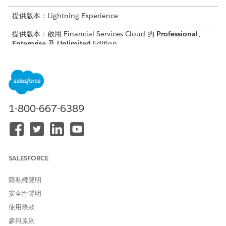
提供版本：Lightning Experience
提供版本：啟用 Financial Services Cloud 的
Professional
、
Enterprise
及
Unlimited
Edition
需要的使用者權限
若要啟用「管理待機指示」流
自訂應用程式
程:
1-800-667-6389
「管理固定指示」協調流程會通知帳戶已提出「固定指示」要求,並
嘗試處理要求。如果嘗試成功,則協調流程會結束相關聯的個案,並通
知帳戶。如果嘗試失敗,則協調流程會通知個案擁有者。
您可以自訂「管理固定指示」協調流程,並將其新增至「管理固定指
SALESFORCE
示」服務流程。
在設定「快速尋找」方塊中，輸入
，然後選取「
流程
」。
流程
隱私權聲明
按一下「
新增流程
」。
安全性聲明
搜尋「
」,然後選取「
流程財富管理固定
流程財富管理固定指示
使用條款
指示
」協調流程範本。
參與原則
請儲存您的變更。