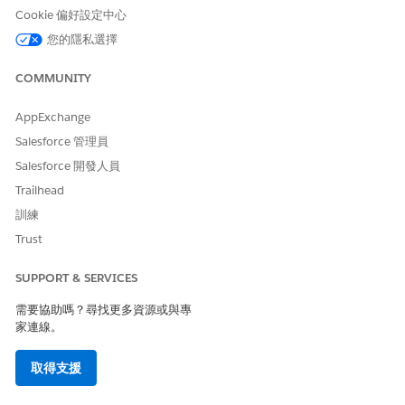
輸入協調流程的標籤和描述。
Cookie 偏好設定中心
輸入
作為協調流程的 API 名
WealthManageStndInstr
您的隱私選擇
稱。
請儲存您的變更。
COMMUNITY
重新整理流程財富管理固定指示協調流程頁面。
儲存並啟用流程財富管理固定指示流程協調流程。
AppExchange
Salesforce 管理員
另請參照：
Salesforce 開發人員
Salesforce 說明：Flow Builder
Trailhead
Salesforce 說明：自訂流程失敗時會發生什麼事
訓練
Trust
SUPPORT & SERVICES
此文章是否解決您的問題？
請讓我們知道，以便我們改進！
需要協助嗎？尋找更多資源或與專
家連線。
是
否
取得支援