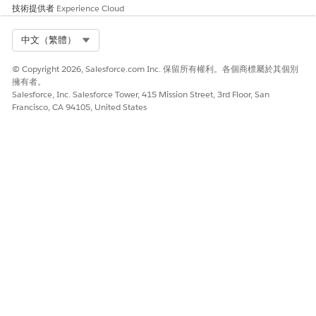
技術提供者
Experience Cloud
Select Org
中文（繁體）
© Copyright 2026, Salesforce.com Inc. 保留所有權利。各個商標屬於其個別
擁有者。
Salesforce, Inc. Salesforce Tower, 415 Mission Street, 3rd Floor, San
Francisco, CA 94105, United States