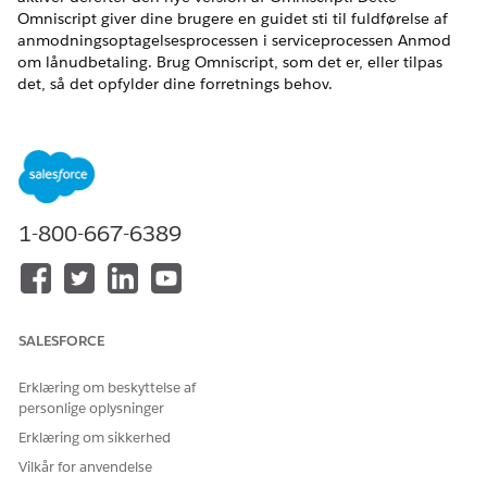
Omniscript giver dine brugere en guidet sti til fuldførelse af
anmodningsoptagelsesprocessen i serviceprocessen Anmod
om lånudbetaling. Brug Omniscript, som det er, eller tilpas
det, så det opfylder dine forretnings behov.
EDITIONSHEADING
Tilgængelig i: Lightning Experience
Tilgængelig i:
Professional
,
Enterprise
og
Unlimited
Edition,
hvor Financial Services Cloud er aktiveret
1-800-667-6389
BRUGERTILLADELSER PÅKRÆVET
Hvis du vil duplikere
Tilpas applikation
Omniscript for anmodning
SALESFORCE
om lånudbetaling:
Erklæring om beskyttelse af
Fra Appstarter skal du finde og vælge
Omniscripts
.
personlige oplysninger
Vælg
FSC/RequestLoanPayoffStatement
.
Erklæring om sikkerhed
Klik på
Ny version
.
Vilkår for anvendelse
Klik på
Aktiver version
.