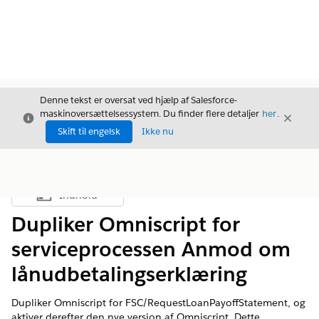
Denne tekst er oversat ved hjælp af Salesforce-
maskinoversættelsessystem. Du finder flere detaljer
her
.
Luk
Luk
Luk
Skift til engelsk
Ikke nu
Indhold
Vis indholdsfortegnelse
Dupliker Omniscript for
serviceprocessen Anmod om
lånudbetalingserklæring
Dupliker Omniscript for FSC/RequestLoanPayoffStatement, og
aktiver derefter den nye version af Omniscript. Dette