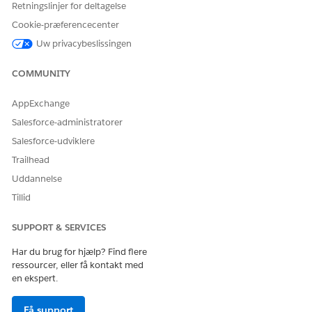
Retningslinjer for deltagelse
Cookie-præferencecenter
Uw privacybeslissingen
LØSTE DENNE ARTIKEL DIT PROBLEM?
Giv os besked, så vi kan forbedre os!
COMMUNITY
Ja
Nej
AppExchange
Salesforce-administratorer
Salesforce-udviklere
Trailhead
Uddannelse
Tillid
SUPPORT & SERVICES
Har du brug for hjælp? Find flere
ressourcer, eller få kontakt med
en ekspert.
Få support