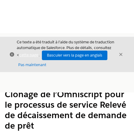
Ce texte a été traduit à l’aide du système de traduction
automatique de Salesforce. Plus de détails, consultez
Fermer
Ferme
<
cette page
.
Basculer vers la page en anglais
Fermer
Pas maintenant
Table des
Afficher la table des matières
matières
Clonage de l’Omniscript pour
le processus de service Relevé
de décaissement de demande
de prêt