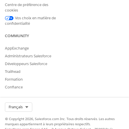
OmniScripts
.
Centre de préférence des
Sélectionnez
FSC/RequestLoanPayoffStatement
.
cookies
Cliquez sur
Nouvelle version
.
Vos choix en matière de
Cliquez sur
Activer la version
.
confidentialité
COMMUNITY
CET ARTICLE A-T-IL RÉSOLU VOTRE PROBLÈME ?
AppExchange
Dites-nous ce que nous pouvons améliorer !
Administrateurs Salesforce
Développeurs Salesforce
Oui
Non
Trailhead
Formation
Confiance
Select Org
Français
© Copyright 2026, Salesforce.com Inc. Tous droits réservés. Les autres
marques appartiennent à leurs propriétaires respectifs.