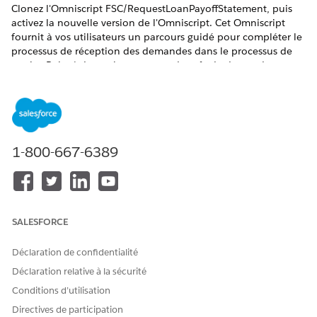
Clonez l'Omniscript FSC/RequestLoanPayoffStatement, puis
activez la nouvelle version de l'Omniscript. Cet Omniscript
fournit à vos utilisateurs un parcours guidé pour compléter le
processus de réception des demandes dans le processus de
service Relevé de remboursement de prêt de demande.
Utilisez l'Omniscript tel quel ou personnalisez-le pour
l'adapter aux besoins de votre entreprise.
ÉDITIONS REQUISES
1-800-667-6389
Disponible avec : Lightning Experience
Disponible avec : Éditions
Professionnelle
,
Entreprise
et
Unlimited
dans lesquelles Financial Services Cloud est
activé
SALESFORCE
AUTORISATIONS UTILISATEUR REQUISES
Déclaration de confidentialité
Pour cloner l'Omniscript
Personnaliser l'application
Relevé de décaissement de
Déclaration relative à la sécurité
demande de prêt :
Conditions d’utilisation
Directives de participation
Dans le Lanceur d'application, recherchez et sélectionnez