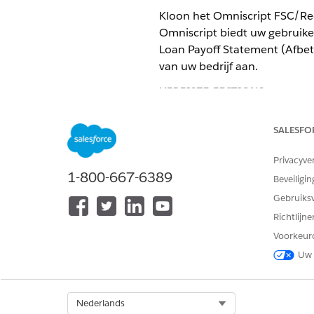
Kloon het Omniscript FSC/Req
Omniscript biedt uw gebruiker
Loan Payoff Statement (Afbeta
van uw bedrijf aan.
VEREISTE EDITIONS
Beschikbaar in: Lightning Exper
SALESFO
Beschikbaar in:
Professional
,
En
Privacyve
1-800-667-6389
Beveiligin
Gebruiks
Het Omniscript voor uitbetaling
Richtlijn
klonen:
Voorkeur
Zoek en selecteer vanuit de 
Uw 
Selecteer
FSC/RequestLoanPa
Klik op
Nieuwe versie
.
Klik op
Versie activeren
.
Select Org
Nederlands