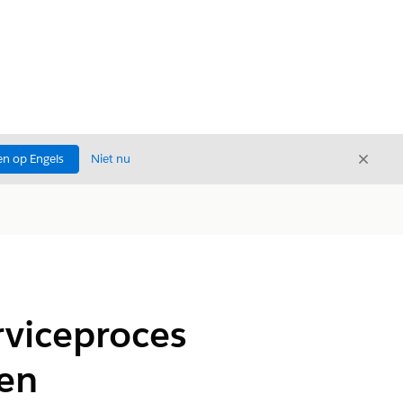
Sluite
n op Engels
Niet nu
Sluiten
rviceproces
gen