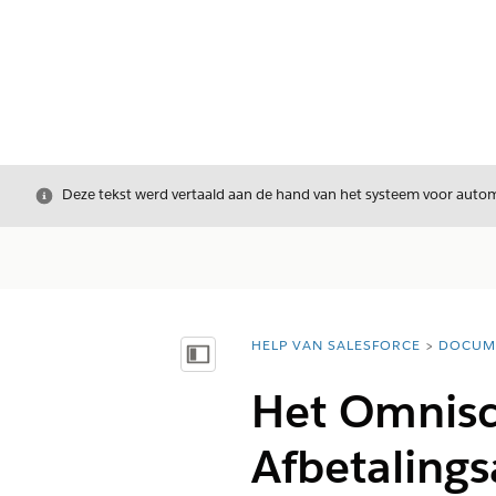
Sluiten
Deze tekst werd vertaald aan de hand van het systeem voor automa
HELP VAN SALESFORCE
DOCUM
U bent hier:
Inhoudsopgave weergeven
Het Omniscr
Afbetalings