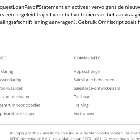
uestLoanPayoffStatement en activeer vervolgens de nieuwe 
s een begeleid traject voor het voltooien van het aanvraagi
lingsafschrift lening aanvragen). Gebruik Omniscript zoals h
ience
RCE
COMMUNITY
terprise
en
Unlimited
Edition waarin Financial Services Cloud is in
rklaring
AppExchange
gsverklaring
Salesforce-beheerders
BENODIGDE GEBRUIKERSMACHTIGINGEN
voorwaarden
Salesforce-ontwikkelaars
safschrift van lening aanvragen
Toepassing aanpassen
en voor deelname
Trailhead
centrum voor cookies
Training
Appstarter
Omniscripts
.
privacybeslissingen
Vertrouwen
yoffStatement
.
© Copyright 2026, salesforce.com inc. Alle rechten voorbehouden. De dive
SFDC Netherlands BV, Gustav Mahlerlaan 2970, 1081 LA, Amsterdam, Nede