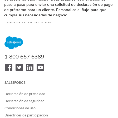
paso a paso para enviar una solicitud de declaración de pago
de préstamo para un cliente. Personalice el flujo para que
cumpla sus necesidades de negocio.
EDICIONES NECESARIAS
Disponible en: Lightning Experience
Disponible en: Ediciones
Professional
,
Enterprise
y
Unlimited
donde Financial Services Cloud está activada
1-800-667-6389
PERMISOS DE USUARIO NECESARIOS
Para duplicar el flujo
Personalizar aplicación
Declaración de pago de
solicitud de préstamo:
SALESFORCE
La orquestación Procesar solicitud de extracto de pago de
Declaración de privacidad
préstamo notifica a la cuenta que se realizó una solicitud de
Declaración de seguridad
extracto de pago de préstamo e intenta procesar la solicitud.
Si el intento se realiza correctamente, la orquestación cierra el
Condiciones de uso
caso asociado y notifica a la cuenta. Si el intento falla, la
Directrices de participación