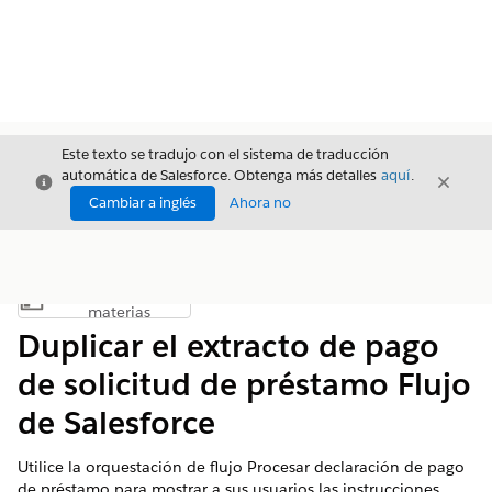
Este texto se tradujo con el sistema de traducción
automática de Salesforce. Obtenga más detalles
aquí
.
Cerrar
Cerrar
Cerrar
Cambiar a inglés
Ahora no
Índice de
Mostrar índice de materias
materias
Duplicar el extracto de pago
de solicitud de préstamo Flujo
de Salesforce
Utilice la orquestación de flujo Procesar declaración de pago
de préstamo para mostrar a sus usuarios las instrucciones