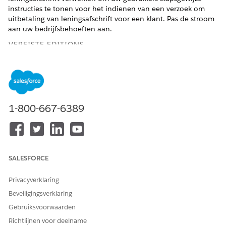
instructies te tonen voor het indienen van een verzoek om
uitbetaling van leningsafschrift voor een klant. Pas de stroom
aan uw bedrijfsbehoeften aan.
VEREISTE EDITIONS
Beschikbaar in: Lightning Experience
Beschikbaar in:
Professional
,
Enterprise
en
Unlimited
Edition waarin Financial Services Cloud is ingeschakeld
1-800-667-6389
BENODIGDE GEBRUIKERSMACHTIGINGEN
Als u de stroom
Toepassing aanpassen
Loonafschrift aanvragen wilt
klonen:
SALESFORCE
De doeltreffende combinatie Verzoek om uitbetalingsafschrift
Privacyverklaring
lening verwerken informeert de account dat een verzoek om
Beveiligingsverklaring
uitbetalingsafschrift van lening is gedaan en probeert het
verzoek te verwerken. Als de poging is geslaagd, sluit de
Gebruiksvoorwaarden
doeltreffende combinatie de gekoppelde case en wordt de
Richtlijnen voor deelname