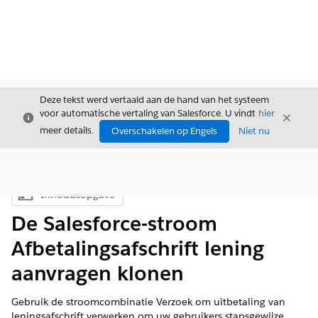
Deze tekst werd vertaald aan de hand van het systeem
voor automatische vertaling van Salesforce. U vindt
hier
Sluiten
Sluite
Sluiten
meer details.
Overschakelen op Engels
Niet nu
Inhoudsopgave
Inhoudsopgave weergeven
De Salesforce-stroom
Afbetalingsafschrift lening
aanvragen klonen
Gebruik de stroomcombinatie Verzoek om uitbetaling van
leningsafschrift verwerken om uw gebruikers stapsgewijze