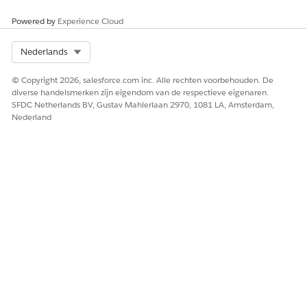
Powered by
Experience Cloud
ZIE OOK:
Help van Salesforce: Taken automatiseren met stromen
Select Org
Nederlands
Help van Salesforce: Aanpassen wat er gebeurt wanneer
een stroom mislukt
© Copyright 2026, salesforce.com inc. Alle rechten voorbehouden. De
diverse handelsmerken zijn eigendom van de respectieve eigenaren.
SFDC Netherlands BV, Gustav Mahlerlaan 2970, 1081 LA, Amsterdam,
Nederland
HEEFT DIT ARTIKEL UW PROBLEEM OPGELOST?
Laat ons weten wat we kunnen doen om te verbeteren!
Ja
Nee