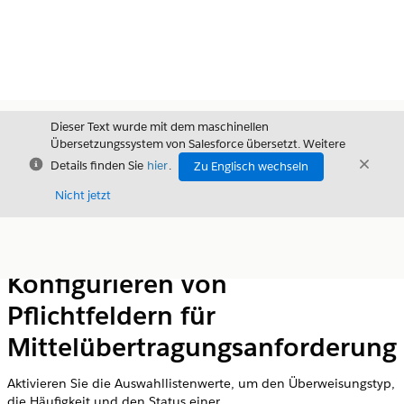
Dieser Text wurde mit dem maschinellen
Übersetzungssystem von Salesforce übersetzt. Weitere
Schließen
Schli
Details finden Sie
hier
.
Zu Englisch wechseln
Schließ
Nicht jetzt
Inhalt
Inhalt anzeigen
Konfigurieren von
Pflichtfeldern für
Mittelübertragungsanforderung
Aktivieren Sie die Auswahllistenwerte, um den Überweisungstyp,
die Häufigkeit und den Status einer