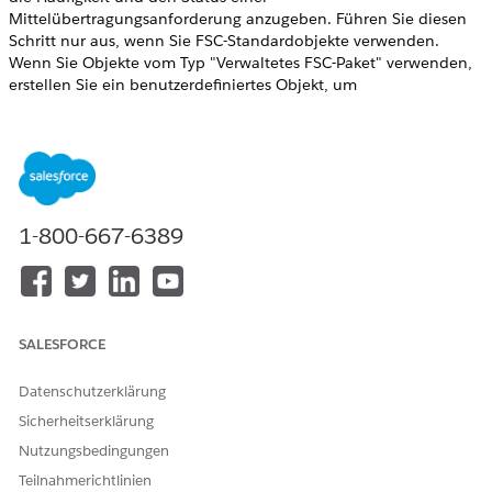
Mittelübertragungsanforderung anzugeben. Führen Sie diesen
Schritt nur aus, wenn Sie FSC-Standardobjekte verwenden.
Wenn Sie Objekte vom Typ "Verwaltetes FSC-Paket" verwenden,
erstellen Sie ein benutzerdefiniertes Objekt, um
Mittelübertragungsanforderungen zu verarbeiten.
ERFORDERLICHE EDITIONEN
Verfügbarkeit: Lightning Experience
1-800-667-6389
Verfügbarkeit:
Professional
,
Enterprise
und
Unlimited
Edition
ERFORDERLICHE BENUTZERBERECHTIGUNGEN
Erstellen von
Anwendung anpassen
benutzerdefinierten Feldern
SALESFORCE
und Aktivieren von
Auswahllistenwerten:
Datenschutzerklärung
Festlegen der
Sicherheitserklärung
Profile und
Feldebenensicherheit:
Berechtigungssätze verwalten
Nutzungsbedingungen
UND
Teilnahmerichtlinien