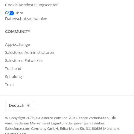
Cookie-Voreinstellungscenter
Anwendung anpassen
Ihre
Stellen Sie sicher, dass Sie die Feldebenensicherheit für alle
Datenschutzauswahlen
Felder der Mittelübertragungsanforderung festlegen.
COMMUNITY
Aktivieren Sie Auswahllistenwerte.
Klicken Sie unter "Setup" im Feld "Schnellsuche" auf
Objekt-
AppExchange
Manager
und wählen Sie dann
Salesforce-Administratoren
Mittelübertragungsanforderung
aus.
Klicken Sie auf
Felder & Beziehungen
.
Salesforce-Entwickler
Fügen Sie für jedes Feld die folgenden Auswahllistenwerte
Trailhead
hinzu.
Schulung
FELD
AUSWAHLLISTENWER
Trust
T
Status
Entwurf
Completed
Select Org
Deutsch
Fehlgeschlagen
© Copyright 2026, Salesforce.com Inc. Alle Rechte vorbehalten. Die
Übertragungstyp
Einmalig
verschiedenen Marken sind Eigentum der jeweiligen Inhaber.
Wiederkehrend
Salesforce.com Germany GmbH, Erika-Mann-Str. 31, 80636 München,
Interne zu interne
Deutschland