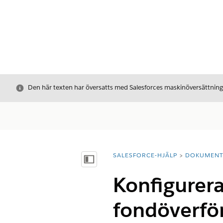
Stäng
Den här texten har översatts med Salesforces maskinöversättnin
SALESFORCE-HJÄLP
DOKUMEN
Du är här:
Visa innehållsförteckning
Konfigurera
fondöverfö