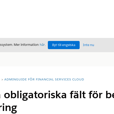
gssystem. Mer information
här
.
Byt till engelska
Inte nu
T
ADMINGUIDE FÖR FINANCIAL SERVICES CLOUD
 obligatoriska fält för
ring