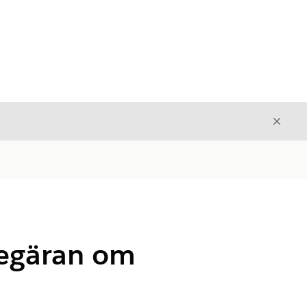
Stäng
Stäng
 begäran om