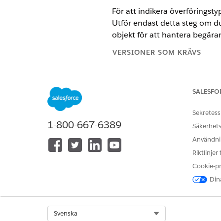
För att indikera överföringst
Utför endast detta steg om d
objekt för att hantera begär
VERSIONER SOM KRÄVS
Tillgängliga i: Lightning Experi
SALESFO
Tillgängliga i:
Professional
,
Ente
Sekretess
1-800-667-6389
Säkerhets
Skapa egna fält och aktivera k
Användnin
Gör så här om du vill ange fältn
Riktlinjer
Cookie-p
Dina
Se till att ange fältnivåsäker
Select Org
Svenska