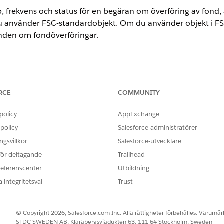
yp, frekvens och status för en begäran om överföring av fond
u använder FSC-standardobjekt. Om du använder objekt i FSC
anden om fondöverföringar.
ence
RCE
COMMUNITY
rprise
och
Unlimited
Edition
policy
AppExchange
ANVÄNDARBEHÖRIGHETER SOM KRÄVS FÖR ATT
policy
Salesforce-administratörer
ombinationsrutevärden:
Anpassa program
gsvillkor
Salesforce-utvecklare
ivåsäkerhet:
Hantera profiler och beh
 för deltagande
Trailhead
referenscenter
Utbildning
OCH
 integritetsval
Trust
Anpassa applikation
het för alla fält i Begäran om fondöverföring.
© Copyright 2026, Salesforce.com Inc. Alla rättigheter förbehålles. Varumärk
SFDC SWEDEN AB, Klarabergsviadukten 63, 111 64 Stockholm, Sweden