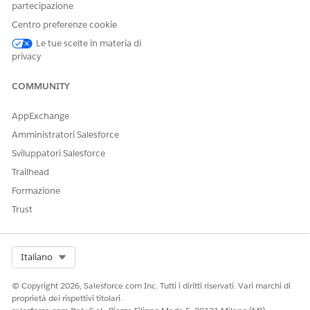
partecipazione
utilizzati dal flusso
di evasione per
Centro preferenze cookie
soddisfare la
Le tue scelte in materia di
richiesta.
privacy
Definizione
FSC_UpdateEmail
Chiama l'API per
integrazione
OrPhone
inviare la richiesta
COMMUNITY
di un cliente nel
sistema bancario
AppExchange
di base.
Amministratori Salesforce
Apex
fscserviceprocess.
Implementa la
Sviluppatori Salesforce
UpdateEmailorPh
logica aziendale
oneIntegrationPr
necessaria per
Trailhead
ovider
l'integrazione dei
Formazione
processi di
assistenza.
Trust
Omniscript
FSC/UpdateEmail
Fornisce un
orPhone
percorso guidato
Select Org
Italiano
per completare il
processo di
accettazione della
© Copyright 2026, Salesforce.com Inc. Tutti i diritti riservati. Vari marchi di
richiesta.
proprietà dei rispettivi titolari.