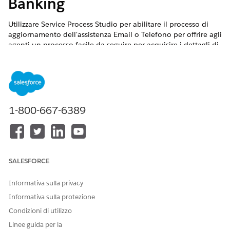
Banking
Utilizzare Service Process Studio per abilitare il processo di
aggiornamento dell'assistenza Email o Telefono per offrire agli
agenti un processo facile da seguire per acquisire i dettagli di
contatto dei clienti.
VERSIONI (EDITION) RICHIESTE
Disponibile nelle versioni: Lightning Experience
1-800-667-6389
Disponibile nelle versioni:
Professional Edition
,
Enterprise
Edition
e
Unlimited Edition
Di seguito sono riportati gli artefatti e i componenti utilizzati
per questo processo:
SALESFORCE
TIPO
NOME
COSA FA
Informativa sulla privacy
Endpoint API
/customers/{custo
Chiama gli
Informativa sulla protezione
merId}
endpoint API in
uscita in MuleSoft
Condizioni di utilizzo
(o altro
Linee guida per la
middleware)