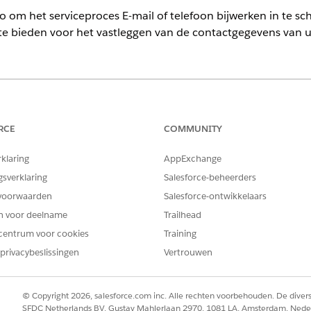
io om het serviceproces E-mail of telefoon bijwerken in te 
 te bieden voor het vastleggen van de contactgegevens van u
ience
terprise
en
Unlimited
Edition
RCE
COMMUNITY
mponenten die voor dit proces worden gebruikt:
rklaring
AppExchange
NAME
WAT 
gsverklaring
Salesforce-beheerders
voorwaarden
Salesforce-ontwikkelaars
/customers/{customerId}
Roept
MuleS
en voor deelname
Trailhead
de le
centrum voor cookies
Training
verzo
privacybeslissingen
Vertrouwen
FSC_UpdateEmailOrPhone
Roept
klant
© Copyright 2026, salesforce.com inc. Alle rechten voorbehouden. De dive
fscserviceprocess.UpdateEmailorPhoneInte
Imple
SFDC Netherlands BV, Gustav Mahlerlaan 2970, 1081 LA, Amsterdam, Nede
grationProvider
is vo