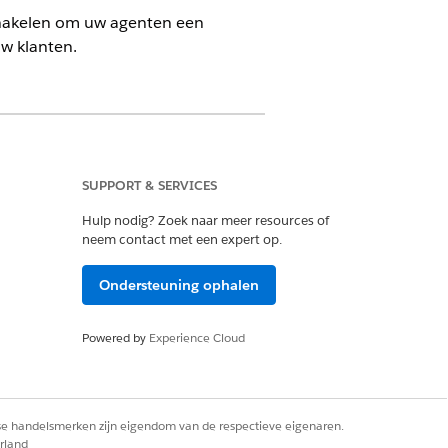
schakelen om uw agenten een
w klanten.
SUPPORT & SERVICES
Hulp nodig? Zoek naar meer resources of
neem contact met een expert op.
HET DOET
 de uitgaande API-eindpunten in
Ondersteuning ophalen
oft (of andere middleware) aan die
veringsstroom gebruikt om aan het
Powered by
Experience Cloud
ek te voldoen.
 de API aan om het verzoek van een
 in te dienen in het kernbanksysteem.
rse handelsmerken zijn eigendom van de respectieve eigenaren.
menteert de bedrijfslogica die vereist
rland
or de integratie van het serviceproces.