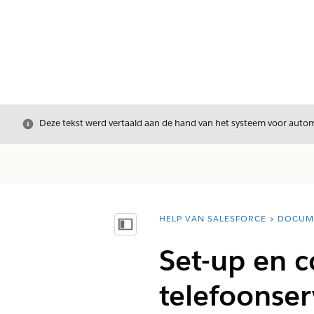
Sluiten
Deze tekst werd vertaald aan de hand van het systeem voor automa
HELP VAN SALESFORCE
DOCUM
U bent hier:
Inhoudsopgave weergeven
Set-up en c
telefoonser