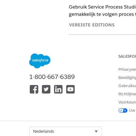
Gebruik Service Process Stud
gemakkelijk te volgen proces
VEREISTE EDITIONS
Beschikbaar in: Lightning Exper
Beschikbaar in:
Professional
,
En
SALESFO
Hier zijn de artefacten en co
Privacyve
1-800-667-6389
TYPE
Beveiligin
Gebruiks
API-eindpunt
Richtlijn
Voorkeur
Uw 
Integratiedefinitie
Apex
Select Org
Nederlands