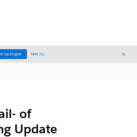
Sluite
n op Engels
Niet nu
Sluiten
il- of
ing Update