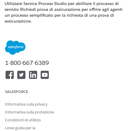
Utilizzare Service Process Studio per abilitare il processo di
servizio Richiedi prova di assicurazione per offrire agli agenti
un processo semplificato per la richiesta di una prova di
assicurazione.
VERSIONI (EDITION) RICHIESTE
Disponibile nelle versioni: Lightning Experience
Disponibile nelle versioni:
Professional Edition
,
Enterprise
Edition
e
Unlimited Edition
1-800-667-6389
Di seguito sono riportati gli artefatti e i componenti utilizzati
per il processo di servizio Richiedi prova di assicurazione:
TIPO
NOME
COSA FA
SALESFORCE
Apex
FSCInsServiceProc
Implementa la
Informativa sulla privacy
essSendEmail
logica aziendale
necessaria per
Informativa sulla protezione
l'integrazione dei
Condizioni di utilizzo
processi di
assistenza.
Linee guida per la