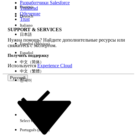
Разработчики Salesforce
Français
Trailhead
Возможности
Обучение
Deutsch
Trust
Italiano
SUPPORT & SERVICES
日本語
Нужна помощь? Найдите дополнительные ресурсы или
Очистить все
Готово
Español (México)
свяжитесь с экспертом.
Español
Получить поддержку
中文（简体）
Используется
Experience Cloud
中文（繁體）
Русский
한국어
Select Org
Русский
Português (Brasil)
Результаты отсутствуют