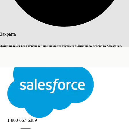
Поиск
Закрыть
Данный текст был переведен при помощи системы машинного перевода Salesforce.
Переключить на английский
Дополнительные сведения см.
здесь
.
Не сейчас
Закрыть
Закрыть
1-800-667-6389