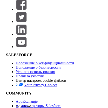
Фильтровать по (0)
ВЫБРАТЬ ФИЛЬТРЫ
Добавить
Область продуктов
Влияние на функции
SALESFORCE
Положение о конфиденциальности
Положение о безопасности
Условия использования
Правила участия
Центр настроек cookie-файлов
Your Privacy Choices
Версия
COMMUNITY
AppExchange
Администраторы Salesforce
Английский