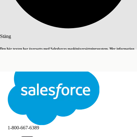
Sök
Stäng
Den här texten har översatts med Salesforces maskinöversättningssystem. Mer information
Byt till engelska
Inte nu
här
.
Stäng
Stäng
1-800-667-6389