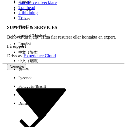
Français
Salesforce-utvecklare
Trailhead
Deutsch
Händelse
Utbildning
Trust
Italiano
日本語
SUPPORT & SERVICES
Español (México)
Behöver du hjälp? Hitta fler resurser eller kontakta en expert.
Rensa alla
Klart
Español
Få support
中文（简体）
Drivs av
Experience Cloud
中文（繁體）
Svenska
한국어
Русский
Português (Brasil)
Suomi
Dansk
Inga resultat