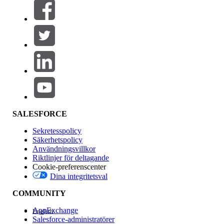
Filtrera efter (0)
VÄLJ FILTER
Lägg till
Produktområde
Funktionspåverkan
SALESFORCE
Sekretesspolicy
Säkerhetspolicy
Användningsvillkor
Riktlinjer för deltagande
Cookie-preferenscenter
Dina integritetsval
Version
COMMUNITY
AppExchange
English
Salesforce-administratörer