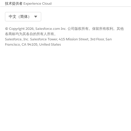
技术提供者
Experience Cloud
为请求保险证明服务流程添加数据属性
创建数据属性，以存储来自客户端的信息。“请求保险证明”服务
Select Org
中文（简体）
流程具有预定义的数据属性。 创建更多数据属性，以满足您的
业务需求。
© Copyright 2026, Salesforce.com Inc. 公司版权所有。保留所有权利。其他
各商标均为其各自的所有人所有。
更新服务目录请求的流程保险证明请求 Salesforce 流
Salesforce, Inc. Salesforce Tower, 415 Mission Street, 3rd Floor, San
要仅触发“过程保险证明请求 Salesforce”流以响应服务目录请求
Francisco, CA 94105, United States
进行更新，请将 SvcCatalogItemDefinitionID 字段连接到“请
求保险证明”服务过程。更新复制的流程保险证明请求
Salesforce 流中的开始元素，并添加请求保险证明服务流程
API 名称。在创建个案时，将创建服务目录请求。
创建请求保险证明操作
要让用户快速访问请求保险证明 Omniscript，请创建使用服务
流程模板的操作启动程序部署。如果您有现有的操作启动程序部
署，请向其添加请求保险证明 Omniscript。
将操作添加到请求保险证明服务流程的客户页面
要让用户快速访问请求保险证明 Omniscript，请将请求保险证
明操作启动程序组件添加到客户页面布局。
配置请求保险证明 Omniscript
根据业务需求，自定义保险证明 Omniscript 的默认配置。