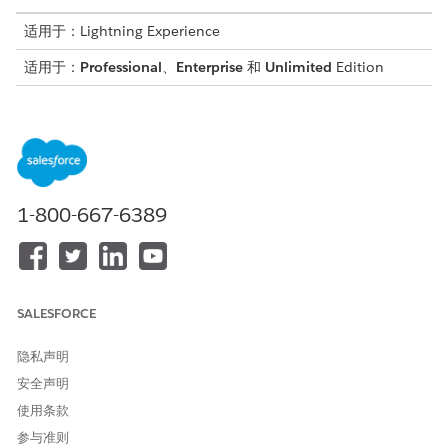
适用于：Lightning Experience
适用于：
Professional
、
Enterprise
和
Unlimited
Edition
以下是用于请求保险证明服务流程的工件和组件：
类型
名称
它的功能
Apex
FSCInsServiceProc
实施服务流程集成
essSendEmail
所需的业务逻辑。
1-800-667-6389
Omniscript
FSCIns/RequestIn
提供完成请求接收
suranceProof
流程的指导路径。
Flow Orchestrator
处理保险证明请求
每当提出请求时，
工作指南
SALESFORCE
激活记录触发的流
编配器，尝试处理
它，并根据结果采
隐私声明
取行动。
安全声明
服务流程模板
请求保险证明
从预定义模板创建
使用条款
服务流程的唯一版
参与准则
本。