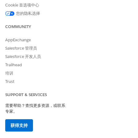
Cookie 首选项中心
操作启动程序部署
将 Omniscript 添
FSCIns/RequestIn
您的隐私选择
加到操作启动程序
suranceProof/多
组件。
语言
COMMUNITY
为请求保险证明服务流程分配权限
AppExchange
要使您的用户访问“请求保险证明”服务流程，请为其分配相关权
Salesforce 管理员
限。
Salesforce 开发人员
创建保险证明模板并复制保险证明 Omniscript
Trailhead
创建可自定义的保险证明模板，并为指导保险证明请求复制
Omniscript。
培训
Trust
复制并激活流程保险证明请求流
使用流程保险证明请求编排，向您的服务代表展示为用户提交保
险证明请求的逐步说明。自定义流，以满足您的业务需求。
SUPPORT & SERVICES
添加个案详细信息组件以显示请求保险证明服务流程数据
需要帮助？查找更多资源，或联系
要向您的服务代表显示与个案的服务流程请求相关联的数据属
专家。
性，请将个案详细信息 Lightning 组件添加到个案记录页面。
获得支持
从模板创建请求保险证明服务流程
创建请求保险证明服务流程的唯一版本，并输入详细信息。