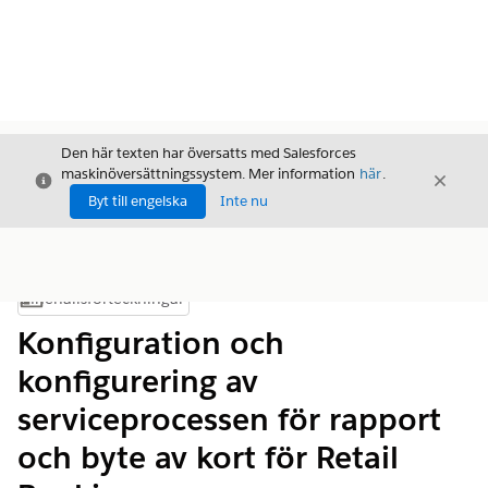
Den här texten har översatts med Salesforces
maskinöversättningssystem. Mer information
här
.
Stäng
Stäng
Stäng
Byt till engelska
Inte nu
Innehållsförteckningar
Visa innehållsförteckning
Konfiguration och
konfigurering av
serviceprocessen för rapport
och byte av kort för Retail