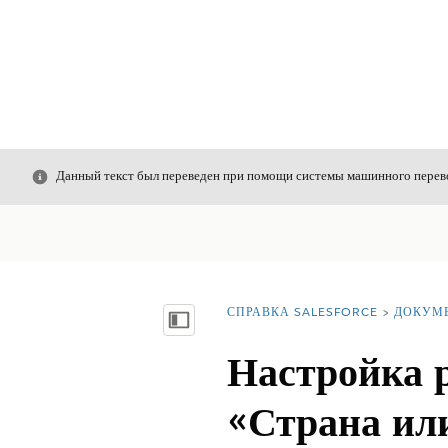
Закрыть
Данный текст был переведен при помощи системы машинного перево
СПРАВКА SALESFORCE
ДОКУМ
Вы находитесь здесь:
Показать содержание
Настройка 
«Страна ил