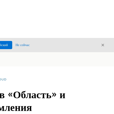
Закры
йский
Не сейчас
Закрыт
LOUD
в «Область» и
омления