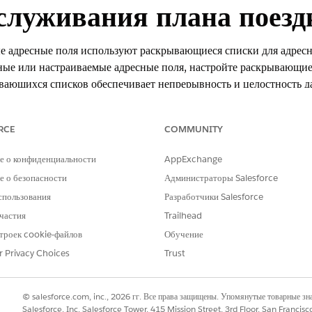
бслуживания плана поезд
е адресные поля используют раскрывающиеся списки для адресн
ные или настраиваемые адресные поля, настройте раскрывающие
ывающихся списков обеспечивает непрерывность и целостность
 территории.
RCE
COMMUNITY
е о конфиденциальности
AppExchange
 о безопасности
Администраторы Salesforce
xperience
спользования
Разработчики Salesforce
частия
Trailhead
ssional
Edition,
Enterprise
Edition и
Unlimited
Edition с включенным
троек cookie-файлов
Обучение
НЕОБХОДИМЫЕ ПОЛНОМОЧИЯ ПОЛЬЗОВАТЕЛЯ
r Privacy Choices
Trust
исков уведомлений о планах поездки:
Настройка приложения
© salesforce.com, inc., 2026 гг. Все права защищены. Упомянутые товарные з
иски «Область» и «Страна/Территория», выберите области и страны, ко
Salesforce, Inc. Salesforce Tower, 415 Mission Street, 3rd Floor, San Francis