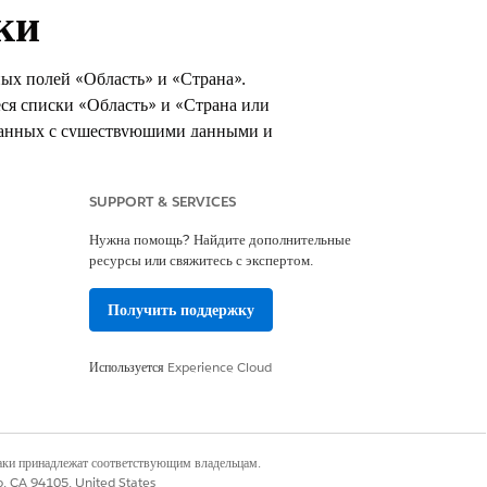
ки
ых полей «Область» и «Страна».
ся списки «Область» и «Страна или
 данных с существующими данными и
SUPPORT & SERVICES
Нужна помощь? Найдите дополнительные
ресурсы или свяжитесь с экспертом.
Получить поддержку
 Financial Services Cloud
Используется
Experience Cloud
наки принадлежат соответствующим владельцам.
торые должны быть доступны в
co, CA 94105, United States