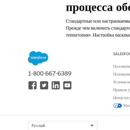
процесса о
Стандартные или настраиваемы
Прежде чем включить стандарт
территория». Настройка раскр
настройками области, страны и
ТРЕБУЕМЫЕ ВЕРСИИ
SALESFO
Положени
Доступно в версиях:
1-800-667-6389
Положение
Доступно в версиях: Lightning E
Условия и
Правила у
Доступно в версиях: Версии
Profe
Центр нас
You
Для настройки раскрывающихся сп
Select Org
Русский
Чтобы настроить раскрывающиеся сп