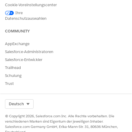
ändern":
Cookie-Voreinstellungscenter
Ihre
Wählen Sie zum Konfigurieren von Auswahllisten für
Datenschutzauswahlen
Bundesstaat und Land/Region die Bundesstaaten und Länder
aus, die in Ihrer Salesforce-Organisation verfügbar sein sollen.
COMMUNITY
Entsprechende Informationen finden Sie unter
Konfigurieren
von Auswahllisten
für Bundesstaat und Land/Region.
AppExchange
Salesforce-Administratoren
Salesforce-Entwickler
KONNTEN SIE IHR PROBLEM MITHILFE DIESES ARTIKELS
Trailhead
LÖSEN?
Schulung
Geben Sie uns Feedback, damit wir uns verbessern können.
Trust
Ja
Nein
Select Org
Deutsch
© Copyright 2026, Salesforce.com Inc. Alle Rechte vorbehalten. Die
verschiedenen Marken sind Eigentum der jeweiligen Inhaber.
Salesforce.com Germany GmbH, Erika-Mann-Str. 31, 80636 München,
Deutschland