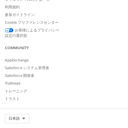
Salesforce 組織で使用できる都道府県と国を選択します。
利用規約
「
Configure State and Country/Territory Picklists
」を参照して
参加ガイドライン:
ください。
Cookie プリファレンスセンター
お客様によるプライバシー
設定の選択肢
この記事で問題は解決されましたか?
ご意見をお待ちしております。
COMMUNITY
はい
いいえ
AppExchange
Salesforce システム管理者
Salesforce 開発者
Trailhead
トレーニング
トラスト
Select Org
日本語