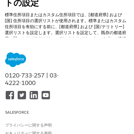
トの設定
標準住所項目またはカスタム住所項目では、[都道府県] および
[国] 住所項目の選択リストが使用されます。標準またはカスタム
住所項目を有効にする前に、[都道府県] および [国/テリトリー]
選択リストを設定します。選択リストを設定して、既存の都道府
県、国、およびテリトリーのデータおよびカスタマイズとの連続
性とデータの整合性を確保します。
必要なエディション
使用可能なインターフェース: Lightning Experience
0120-733-257 | 03-
使用可能なエディション: Financial Services Cloud が有効にな
4222-1000
っている
Professional
Edition、
Enterprise
Edition、および
Unlimited
Edition
必要なユーザー権限
SALESFORCE
[請求サイクルを変更] 選択リ
「アプリケーションのカスタ
ストを設定する
マイズ」
プライバシーに関する声明
州選択リストと国/テリトリー選択リストを設定するには、
セキュリティに関する声明