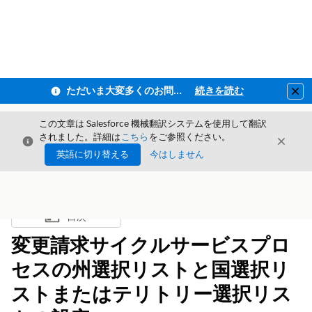
ただいま大変多くのお問い合わせをいただいており、ご連絡までにお時間を頂戴しております
続きを読む
Clo
この文章は Salesforce 機械翻訳システムを使用して翻訳
されました。詳細は
こちら
をご参照ください。
閉じる
閉じ
閉じる
英語に切り替える
今はしません
目次
目次を表示
変更請求サイクルサービスプロ
セスの州選択リストと国選択リ
ストまたはテリトリー選択リス