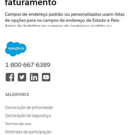
faturamento
Campos de endereço padrão ou personalizados usam listas
de opções para os campos de endereço de Estado e País.
Antes de habilitar os campos de endereço padrão ou
personalizados, configure as listas de opções Estado e
País/Território. Configure listas de opções para garantir a
continuidade e a integridade dos dados com dados e
personalizações de estado, país e território existentes.
EDIÇÕES OBRIGATÓRIAS
1-800-667-6389
Disponível em: Lightning Experience
Disponível em: Edições
Professional
,
Enterprise
e
Unlimited
em que o Financial Services Cloud está habilitado
SALESFORCE
PERMISSÕES DE USUÁRIO NECESSÁRIAS
Declaração de privacidade
Para configurar listas de
Personalizar aplicativo
Declaração de segurança
opções Alterar ciclo de
Termos de uso
faturamento:
Diretrizes de participação