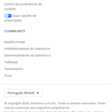
Para configurar listas de opções de estado e país/território,
Centro de preferência de
selecione os estados e países que deseja disponibilizar na sua
cookies
organização do Salesforce. Consulte
Configurar listas de
Suas opções de
opções de estado e país/território
.
privacidade
COMMUNITY
ESTE ARTIGO RESOLVEU SEU PROBLEMA?
AppExchange
Diga-nos para podermos melhorar!
Administradores do Salesforce
Sim
Não
Desenvolvedores do Salesforce
Trailhead
Treinamento
Trust
Select Org
Português (Brasil)
© Copyright 2026, Salesforce.com Inc. Todos os direitos reservados. Várias
marcas comerciais dos respectivos proprietários.