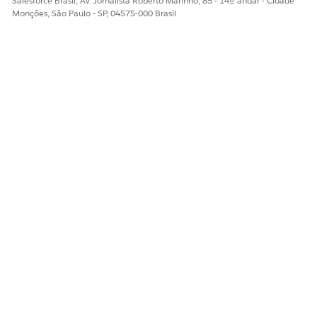
Salesforce Brasil, Av. Jornalista Roberto Marinho, 85 - 14º andar - Cidade
Monções, São Paulo - SP, 04575-000 Brasil