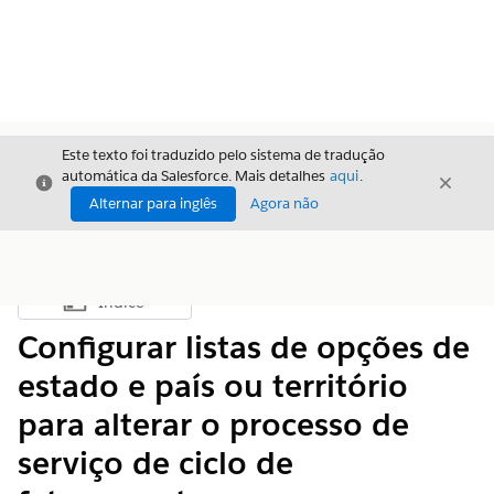
Este texto foi traduzido pelo sistema de tradução
automática da Salesforce. Mais detalhes
aqui
.
Fechar
Fecha
Fechar
Alternar para inglês
Agora não
Índice
Mostrar índice
Configurar listas de opções de
estado e país ou território
para alterar o processo de
serviço de ciclo de