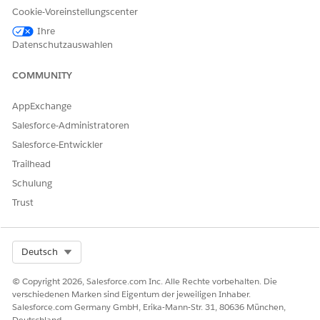
Auswahllisten für die
Cookie-Voreinstellungscenter
Darlehensauszahlung
anfordern:
Ihre
Datenschutzauswahlen
Konfigurieren Sie Auswahllisten für
Bundesstaat und
Land/Region, um auszuwählen, welche Bundesstaaten und
COMMUNITY
Länder in Ihrer Salesforce-Organisation verfügbar sein sollen.
AppExchange
Salesforce-Administratoren
Salesforce-Entwickler
KONNTEN SIE IHR PROBLEM MITHILFE DIESES ARTIKELS
LÖSEN?
Trailhead
Geben Sie uns Feedback, damit wir uns verbessern können.
Schulung
Trust
Ja
Nein
Select Org
Deutsch
© Copyright 2026, Salesforce.com Inc. Alle Rechte vorbehalten. Die
verschiedenen Marken sind Eigentum der jeweiligen Inhaber.
Salesforce.com Germany GmbH, Erika-Mann-Str. 31, 80636 München,
Deutschland