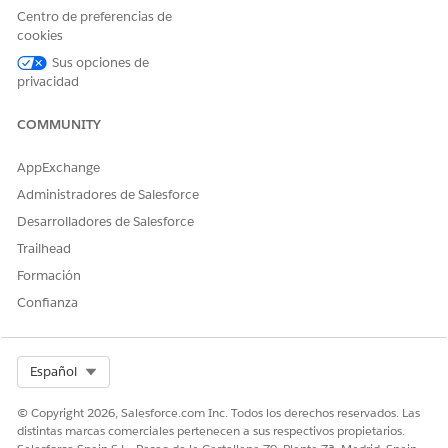
Centro de preferencias de
Configure listas de
selección de estado y país/territorio para
cookies
seleccionar qué estados y países desea que estén disponibles
Sus opciones de
en su organización de Salesforce.
privacidad
COMMUNITY
¿RESOLVIÓ ESTE ARTÍCULO SU PROBLEMA?
AppExchange
¡Háganos saber cómo podemos mejorar!
Administradores de Salesforce
Sí
No
Desarrolladores de Salesforce
Trailhead
Formación
Confianza
Select Org
Español
© Copyright 2026, Salesforce.com Inc. Todos los derechos reservados. Las
distintas marcas comerciales pertenecen a sus respectivos propietarios.