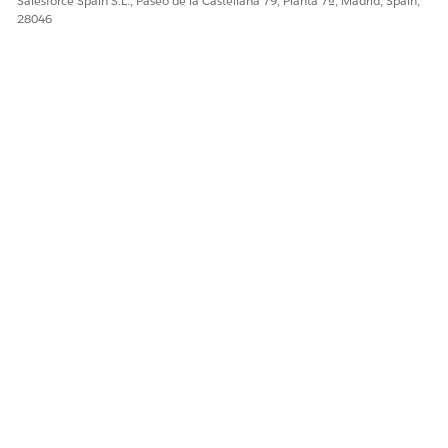
Salesforce Spain S.L., Paseo de la Castellana 79, Planta 7ª, Madrid, Spain,
28046