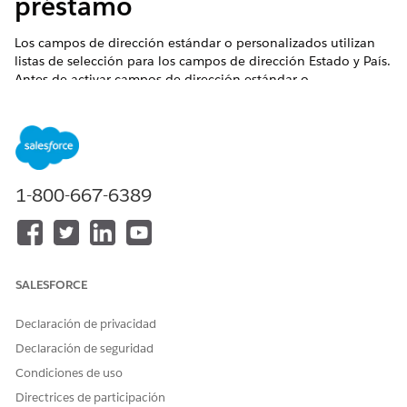
préstamo
Los campos de dirección estándar o personalizados utilizan
listas de selección para los campos de dirección Estado y País.
Antes de activar campos de dirección estándar o
personalizados, configure las listas de selección Estado y
País/Territorio. La configuración de listas de selección
garantiza la continuidad y la integridad de los datos con
personalizaciones y datos de estado, país y territorio
existentes.
1-800-667-6389
EDICIONES NECESARIAS
Disponible en: Lightning Experience
Disponible en: Ediciones
Profesional
,
Enterprise
e
SALESFORCE
Unlimited
donde Financial Services Cloud está activado
Declaración de privacidad
PERMISOS DE USUARIO NECESARIOS
Declaración de seguridad
Para configurar listas de
Personalizar aplicación
Condiciones de uso
selección de extracto de
Directrices de participación
solicitud de préstamo: