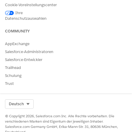
"Karte sperren oder
Cookie-Voreinstellungscenter
entsperren":
Ihre
Datenschutzauswahlen
Wählen Sie zum Konfigurieren von Auswahllisten für
Bundesstaat und Land/Region die Bundesstaaten und Länder
COMMUNITY
aus, die in Ihrer Salesforce-Organisation verfügbar sein sollen.
Entsprechende Informationen finden Sie unter
Konfigurieren
AppExchange
von Auswahllisten
für Bundesstaat und Land/Region.
Salesforce-Administratoren
Salesforce-Entwickler
Trailhead
KONNTEN SIE IHR PROBLEM MITHILFE DIESES ARTIKELS
LÖSEN?
Schulung
Geben Sie uns Feedback, damit wir uns verbessern können.
Trust
Ja
Nein
Select Org
Deutsch
© Copyright 2026, Salesforce.com Inc. Alle Rechte vorbehalten. Die
verschiedenen Marken sind Eigentum der jeweiligen Inhaber.
Salesforce.com Germany GmbH, Erika-Mann-Str. 31, 80636 München,
Deutschland