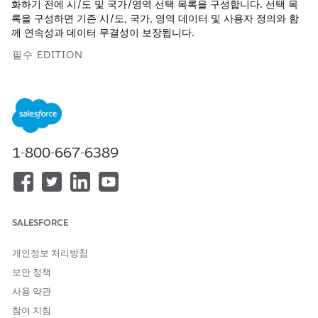
화하기 전에 시/도 및 국가/영역 선택 목록을 구성합니다. 선택 목
록을 구성하면 기존 시/도, 국가, 영역 데이터 및 사용자 정의와 함
께 연속성과 데이터 무결성이 보장됩니다.
필수 EDITION
지원 제품: Lightning Experience
지원 제품: Financial Services Cloud가 활성화된
Professional
,
Enterprise
및
Unlimited
Edition
1-800-667-6389
필요한 사용자 권한
잠금 또는 잠금 해제 카드 선택
애플리케이션 사용자 정의
목록 구성:
SALESFORCE
시/도 및 국가/영역 선택 목록을 구성하려면 Salesforce 조직에서
사용할 시/도 및 국가를 선택합니다.
시/도 및 국가/영역 선택 목록
개인정보 처리방침
구성
을 참조하십시오.
보안 정책
사용 약관
참여 지침
이 기사를 통해 문제를 해결했습니까?