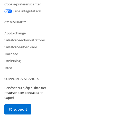
För att konfigurera kombinationsrutor för delstat och
Cookie-preferenscenter
land/område, välj de delstater och länder du vill ska vara
Dina integritetsval
tillgängliga i din Salesforce-organisation. Se
Konfigurera
kombinationsrutor för
delstat och land/område.
COMMUNITY
AppExchange
LÖSTE DENNA ARTIKEL DITT PROBLEM?
Salesforce-administratörer
Berätta för oss vad vi kan förbättra!
Salesforce-utvecklare
Trailhead
Ja
Nej
Utbildning
Trust
SUPPORT & SERVICES
Behöver du hjälp? Hitta fler
resurser eller kontakta en
expert.
Få support