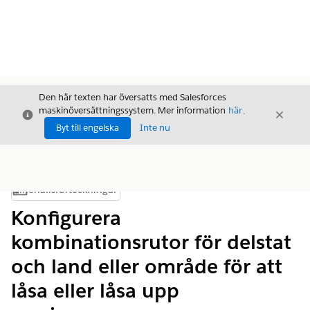
Den här texten har översatts med Salesforces
maskinöversättningssystem. Mer information
här
.
Stäng
Stäng
Stäng
Byt till engelska
Inte nu
Innehållsförteckningar
Visa innehållsförteckning
Konfigurera
kombinationsrutor för delstat
och land eller område för att
låsa eller låsa upp