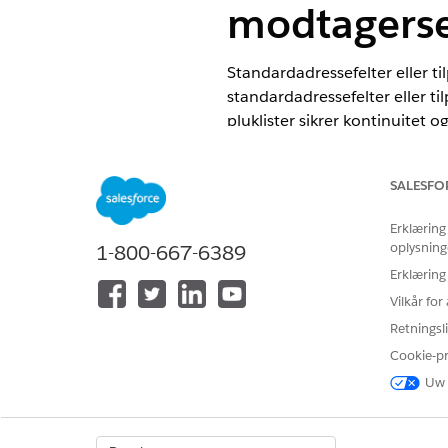
modtagerse
Standardadressefelter eller til
standardadressefelter eller ti
pluklister sikrer kontinuitet 
EDITIONSHEADING
SALESFO
Tilgængelig i: Lightning Experie
Erklæring
Tilgængelig i:
Professional
,
Ente
oplysning
1-800-667-6389
Erklæring
Vilkår fo
Hvis du vil konfigurere pluklist
Retningsli
Cookie-p
Hvis du vil konfigurere stats- og 
Uw 
organisation. Se
Konfigurer stats