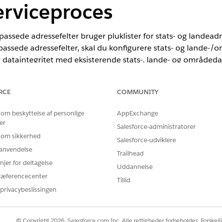
rviceproces
passede adressefelter bruger pluklister for stats- og landeadr
lpassede adressefelter, skal du konfigurere stats- og lande-/
og dataintegritet med eksisterende stats-, lande- og områdeda
RCE
COMMUNITY
nce
 om beskyttelse af personlige
AppExchange
rprise
og
Unlimited
Edition, hvor Financial Services Cloud er aktive
er
Salesforce-administratorer
 om sikkerhed
Salesforce-udviklere
BRUGERTILLADELSER PÅKRÆVET
r anvendelse
Trailhead
erne Administrer modtagere:
Tilpas applikation
njer for deltagelse
Uddannelse
ræferencecenter
lande-/områdepluklister, skal du vælge de stater og lande, du vil hav
Tillid
privacybeslissingen
- og lande-/områdepluklister
.
© Copyright 2026, Salesforce.com Inc. Alle rettigheder forbeholdes. Forskell