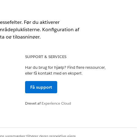
essefelter. Før du aktiverer
områdepluklisterne. Konfiguration af
ta og tilpasninger.
SUPPORT & SERVICES
Har du brug for hjælp? Find flere ressourcer,
eller få kontakt med en ekspert.
ret
Få support
Drevet af
Experience Cloud
e tilgængelige i din Salesforce-
ige varemærker tilhører deres respektive ejere.