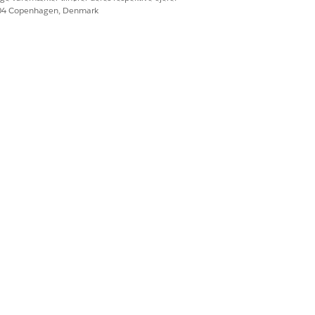
604 Copenhagen, Denmark
Ja
Nej