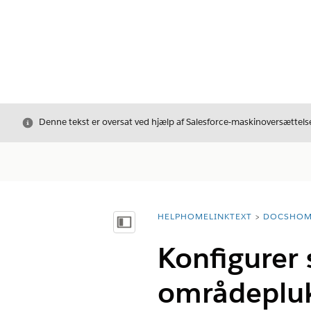
Luk
Denne tekst er oversat ved hjælp af Salesforce-maskinoversættelse
HELPHOMELINKTEXT
DOCSHOM
breadcrumbDescription
Vis indholdsfortegnelse
Konfigurer s
områdeplukl