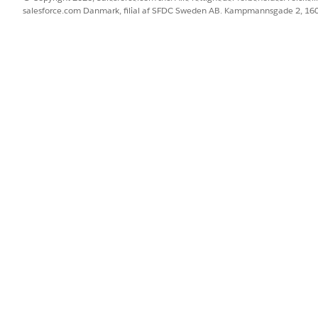
salesforce.com Danmark, filial af SFDC Sweden AB. Kampmannsgade 2, 1
BLEM?
 os!