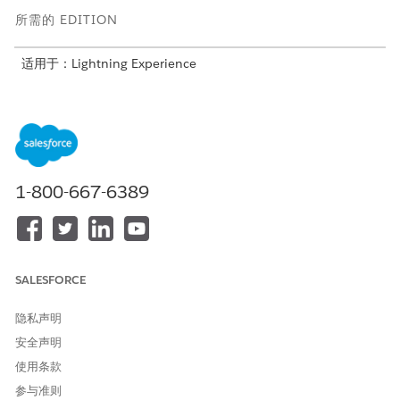
所需的 EDITION
适用于：Lightning Experience
适用于：启用了 Financial Services Cloud 的
Professional
、
Enterprise
和
Unlimited
Edition
所需用户权限
配置管理信用额度选项列表：
自定义应用程序
1-800-667-6389
要配置州/省和国家/地区/区域选项列表，请选择您想要在
Salesforce 组织中可用的州/省和国家/地区。请参阅
配置州/省和
国
家/地区/区域选项列表。
SALESFORCE
隐私声明
本文章是否解决您的问题？
安全声明
请与我们共享您的想法，以便我们进行改进！
使用条款
是
否
参与准则