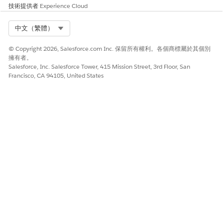
技術提供者
Experience Cloud
Select Org
中文（繁體）
© Copyright 2026, Salesforce.com Inc. 保留所有權利。各個商標屬於其個別
擁有者。
Salesforce, Inc. Salesforce Tower, 415 Mission Street, 3rd Floor, San
Francisco, CA 94105, United States