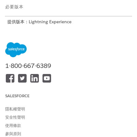
必要版本
提供版本：Lightning Experience
提供版本：啟用 Financial Services Cloud 的
Professional
、
Enterprise
及
Unlimited
Edition
需要的使用者權限
若要設定「管理信用額度限
自訂應用程式
1-800-667-6389
制」選項清單:
若要設定州和國家/地區選項清單,請選取您要在 Salesforce 組織中
提供的州和國家。請參閱
設定州和國家/地區選項清單
。
SALESFORCE
隱私權聲明
此文章是否解決您的問題？
安全性聲明
請讓我們知道，以便我們改進！
使用條款
是
否
參與原則